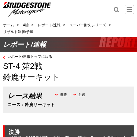
ホーム
>
4輪
>
レポート/速報
>
スーパー耐久シリーズ
>
リザルト決勝/予選
レポート/速報
レポート/速報トップに戻る
ST-4 第2戦
鈴鹿サーキット
レース結果
決勝
予選
コース：鈴鹿サーキット
決勝