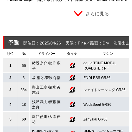
さらに見る
予選
開催日：2025/04/26
天候：Fine
路面：Dry
決勝出走
順位
No
ドライバー
タイヤ
マシン
猪股 京介 /徳升 広
odula TONE MOTUL
1
66
平
ROADSTER RF
2
3
坂 裕之 /菅波 冬悟
ENDLESS GR86
影山 正彦 /清水 英
3
884
シェイドレーシング GR86
志郎
浅野 武夫 /伊藤 慎
4
18
WedsSport GR86
之典
塩谷 烈州 /大原 佳
5
60
Zenyaku GR86
祐
ISHIKEN /佐々木
HMRスポーツカー専門店