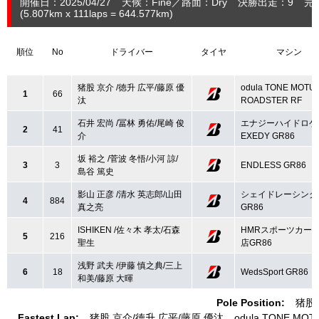
開催日：2025/04/27
天候：Fine
路面：Dry
決勝出走：9
完
(5.807
km
x 111laps = 644.577
km
)
順位
No
ドライバー
タイヤ
マシン
猪股 京介 /徳升 広平/藤原 優
odula TONE MOTU
1
66
汰
ROADSTER RF
石井 宏尚 /冨林 勇佑/尾崎 俊
エナジーハイドロゲ
2
41
介
EXEDY GR86
坂 裕之 /菅波 冬悟/小河 諒/
3
3
ENDLESS GR86
島谷 篤史
影山 正彦 /清水 英志郎/山田
シェイドレーシング
4
884
真之亮
GR86
ISHIKEN /佐々木 孝太/石森
HMRスポーツカー
5
216
聖生
店GR86
浅野 武夫 /伊藤 慎之典/三上
6
18
WedsSport GR86
和美/藤原 大暉
Pole Position:
猪股
Fastest Lap:
猪股 京介
徳升 広平
藤原 優汰
odula TONE MOT