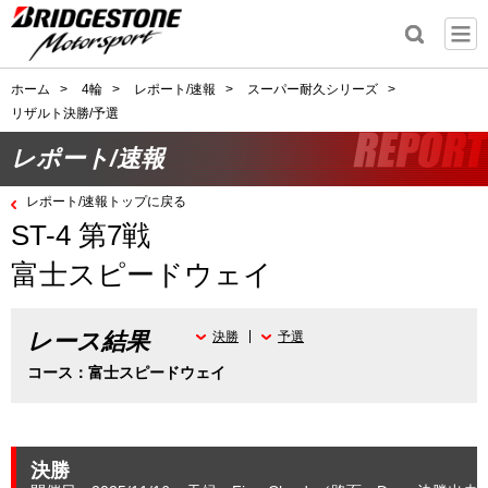
ホーム
>
4輪
>
レポート/速報
>
スーパー耐久シリーズ
>
リザルト決勝/予選
レポート/速報
レポート/速報トップに戻る
ST-4 第7戦
富士スピードウェイ
レース結果
決勝
予選
コース：富士スピードウェイ
決勝