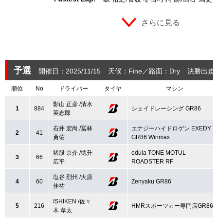
さらに見る
予選
開催日：2025/11/15
天候：Fine
路面：Dry
決勝出走
順位
No
ドライバー
タイヤ
マシン
影山 正彦 /清水
1
884
シェイドレーシング GR86
英志郎
石井 宏尚 /冨林
エナジーハイドロゲン EXEDY
2
41
勇佑
GR86 Winmax
猪股 京介 /徳升
odula TONE MOTUL
3
66
広平
ROADSTER RF
塩谷 烈州 /大原
4
60
Zenyaku GR86
佳祐
ISHIKEN /佐々
5
216
HMRスポーツカー専門店GR86
木 孝太