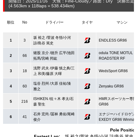
開催日：2025/11/16
天候：Fine-Cloudy
路面：Dry
決勝出走：
(4.563
km
x 118laps = 538.434
km
)
順位
No
ドライバー
タイヤ
マシン
坂 裕之 /菅波 冬悟/小河
1
3
ENDLESS GR86
諒/島谷 篤史
猪股 京介 /徳升 広平/池田
odula TONE MOTUL
2
66
拓馬/宮崎 邦紘
ROADSTER RF
浅野 武夫 /伊藤 慎之典/三
3
18
WedsSport GR86
上 和美/藤原 大暉
塩谷 烈州 /大原 佳祐/湊
4
60
Zenyaku GR86
雅之
ISHIKEN /佐々木 孝太/石
HMRスポーツカー専門
5
216
森 聖生
GR86
石井 宏尚 /冨林 勇佑/尾崎
エナジーハイドロゲン
6
41
俊介
EXEDY GR86 Winmax
Pole Positio
Fastest Lap:
坂 裕之
菅波 冬悟
小河 諒
島谷 篤史