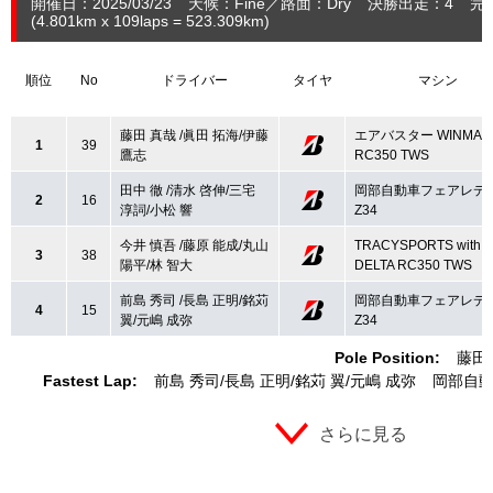
開催日：2025/03/23
天候：Fine
路面：Dry
決勝出走：4
完
(4.801
km
x 109laps = 523.309
km
)
順位
No
ドライバー
タイヤ
マシン
藤田 真哉 /眞田 拓海/伊藤
エアバスター WINMAX
1
39
鷹志
RC350 TWS
田中 徹 /清水 啓伸/三宅
岡部自動車フェアレデ
2
16
淳詞/小松 響
Z34
今井 慎吾 /藤原 能成/丸山
TRACYSPORTS with
3
38
陽平/林 智大
DELTA RC350 TWS
前島 秀司 /長島 正明/銘苅
岡部自動車フェアレデ
4
15
翼/元嶋 成弥
Z34
Pole Position:
藤田
Fastest Lap:
前島 秀司
長島 正明
銘苅 翼
元嶋 成弥
岡部自動
さらに見る