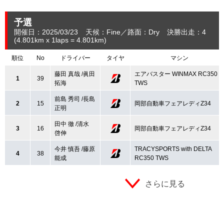
予選
開催日：2025/03/23
天候：Fine
路面：Dry
決勝出走：4
(4.801
km
x 1laps = 4.801
km
)
順位
No
ドライバー
タイヤ
マシン
藤田 真哉 /眞田
エアバスター WINMAX RC350
1
39
拓海
TWS
前島 秀司 /長島
2
15
岡部自動車フェアレディZ34
正明
田中 徹 /清水
3
16
岡部自動車フェアレディZ34
啓伸
今井 慎吾 /藤原
TRACYSPORTS with DELTA
4
38
能成
RC350 TWS
さらに見る