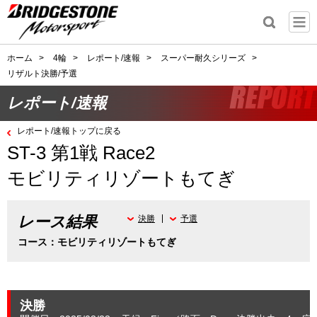
ホーム
>
4輪
>
レポート/速報
>
スーパー耐久シリーズ
>
リザルト決勝/予選
レポート/速報
レポート/速報トップに戻る
ST-3 第1戦 Race2
モビリティリゾートもてぎ
レース結果
決勝
予選
コース：モビリティリゾートもてぎ
決勝