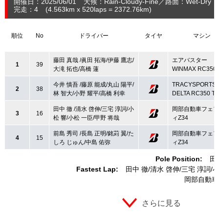
開催日：2025/06/01
天候：Rain-Cloudy-Fine
路面：Wet-Dry
完走：4
(4.563
km
x 520laps = 2372.76
km
)
順位
No
ドライバー
タイヤ
マシン
藤田 真哉 /眞田 拓海/伊藤 鷹志/
エアバスター
1
39
大滝 拓也/高橋 蓮
WINMAX RC350
今井 慎吾 /藤原 能成/丸山 陽平/
TRACYSPORTS w
2
38
林 智大/小野 耀平/高橋 利幸
DELTA RC350 T
田中 徹 /清水 啓伸/三宅 淳詞/小
岡部自動車フェア
3
16
松 響/小松 一臣/甲野 将哉
ィZ34
前島 秀司 /長島 正明/銘苅 翼/た
岡部自動車フェア
4
15
しろ じゅん/中島 佑弥
ィZ34
Pole Position:
田
Fastest Lap:
田中 徹
清水 啓伸
三宅 淳詞
小
岡部自動車
さらに見る