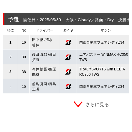
予選
開催日：2025/05/30
天候：Cloudy
路面：Dry
決勝出
順位
No
ドライバー
タイヤ
マシン
田中 徹 /清水
1
16
岡部自動車フェアレディZ34
啓伸
藤田 真哉 /眞田
エアバスター WINMAX RC350
2
39
拓海
TWS
今井 慎吾 /藤原
TRACYSPORTS with DELTA
3
38
能成
RC350 TWS
前島 秀司 /長島
-
15
岡部自動車フェアレディZ34
正明
さらに見る