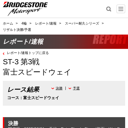
ホーム
>
4輪
>
レポート/速報
>
スーパー耐久シリーズ
>
リザルト決勝/予選
レポート/速報
レポート/速報トップに戻る
ST-3 第3戦
富士スピードウェイ
レース結果
決勝
予選
コース：富士スピードウェイ
決勝