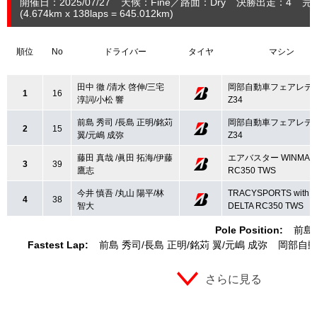
開催日：2025/07/27
天候：Fine
路面：Dry
決勝出走：4
完
(4.674
km
x 138laps = 645.012
km
)
順位
No
ドライバー
タイヤ
マシン
田中 徹 /清水 啓伸/三宅
岡部自動車フェアレデ
1
16
淳詞/小松 響
Z34
前島 秀司 /長島 正明/銘苅
岡部自動車フェアレデ
2
15
翼/元嶋 成弥
Z34
藤田 真哉 /眞田 拓海/伊藤
エアバスター WINMAX
3
39
鷹志
RC350 TWS
今井 慎吾 /丸山 陽平/林
TRACYSPORTS with
4
38
智大
DELTA RC350 TWS
Pole Position:
前島
Fastest Lap:
前島 秀司
長島 正明
銘苅 翼
元嶋 成弥
岡部自動
さらに見る