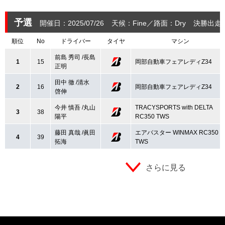
予選
開催日：2025/07/26
天候：Fine
路面：Dry
決勝出走
順位
No
ドライバー
タイヤ
マシン
前島 秀司 /長島
1
15
岡部自動車フェアレディZ34
正明
田中 徹 /清水
2
16
岡部自動車フェアレディZ34
啓伸
今井 慎吾 /丸山
TRACYSPORTS with DELTA
3
38
陽平
RC350 TWS
藤田 真哉 /眞田
エアバスター WINMAX RC350
4
39
拓海
TWS
さらに見る