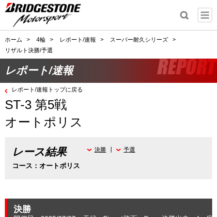
ホーム
>
4輪
>
レポート/速報
>
スーパー耐久シリーズ
>
リザルト決勝/予選
レポート/速報
レポート/速報トップに戻る
ST-3 第5戦
オートポリス
レース結果
決勝
予選
コース：オートポリス
決勝