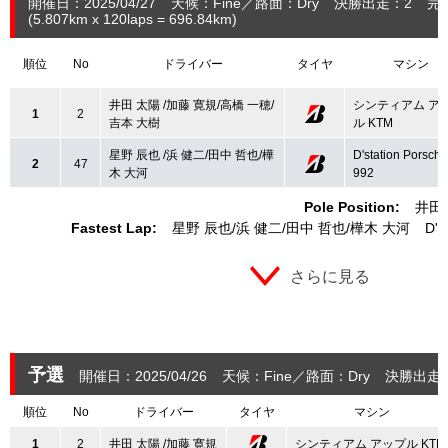
開催日：2025/04/27
天候：Fine
路面：Dry
決勝出走：2
完
(5.807
km
x 120laps = 696.84
km
)
順位
No
ドライバー
タイヤ
マシン
井田 太陽 /加藤 寛規/高橋 一穂/
シンティアム ア
1
2
吉本 大樹
ル KTM
星野 辰也 /浜 健二/田中 哲也/樺
D'station Porsche
2
47
木 大河
992
Pole Position:
井田
Fastest Lap:
星野 辰也
浜 健二
田中 哲也
樺木 大河
D's
さらに見る
予選
開催日：2025/04/26
天候：Fine
路面：Dry
決勝出走
順位
No
ドライバー
タイヤ
マシン
1
2
井田 太陽 /加藤 寛規
シンティアム アップル KTM