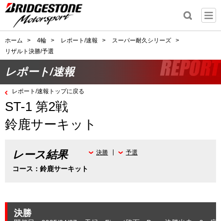
ホーム
>
4輪
>
レポート/速報
>
スーパー耐久シリーズ
>
リザルト決勝/予選
レポート/速報
レポート/速報トップに戻る
ST-1 第2戦
鈴鹿サーキット
レース結果
決勝
予選
コース：鈴鹿サーキット
決勝