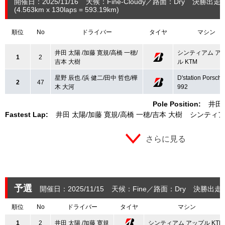
開催日：2025/11/16
天候：Fine-Cloudy
路面：Dry
決勝出走：
(4.563
km
x 130laps = 593.19
km
)
順位
No
ドライバー
タイヤ
マシン
井田 太陽 /加藤 寛規/高橋 一穂/
シンティアム ア
1
2
吉本 大樹
ル KTM
星野 辰也 /浜 健二/田中 哲也/樺
D'station Porsche
2
47
木 大河
992
Pole Position:
井田
Fastest Lap:
井田 太陽
加藤 寛規
高橋 一穂
吉本 大樹
シンティア
さらに見る
予選
開催日：2025/11/15
天候：Fine
路面：Dry
決勝出走
順位
No
ドライバー
タイヤ
マシン
1
2
井田 太陽 /加藤 寛規
シンティアム アップル KTM