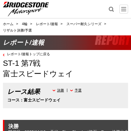
ホーム
>
4輪
>
レポート/速報
>
スーパー耐久シリーズ
>
リザルト決勝/予選
レポート/速報
レポート/速報トップに戻る
ST-1 第7戦
富士スピードウェイ
レース結果
決勝
予選
コース：富士スピードウェイ
決勝