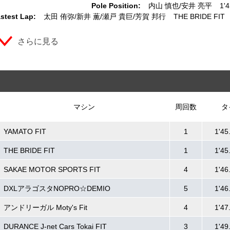
Pole Position:
内山 慎也
安井 亮平
1'
stest Lap:
太田 侑弥
新井 薫
瀬戸 貴巨
芳賀 邦行
THE BRIDE FIT
さらに見る
マシン
周回数
タ
YAMATO FIT
1
1'45
THE BRIDE FIT
1
1'45
SAKAE MOTOR SPORTS FIT
4
1'46
DXLアラゴスタNOPRO☆DEMIO
5
1'46
アンドリーガル Moty's Fit
4
1'47
DURANCE J-net Cars Tokai FIT
3
1'49