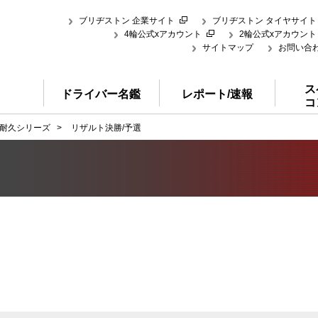
ブリヂストン 企業サイト
ブリヂストン タイヤサイト
4輪公式xアカウント
2輪公式xアカウント
サイトマップ
お問い合
ス
ドライバー名鑑
レポート/速報
コ
耐久シリーズ
>
リザルト決勝/予選