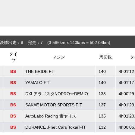
決勝出走：8
完走：7
(3.586
km
x 140laps = 502.04
km
)
タイ
マシン
周回数
タ
ヤ
BS
THE BRIDE FIT
140
4h01'12
BS
YAMATO FIT
140
4h01'17
BS
DXLアラゴスタNOPRO☆DEMIO
138
4h00'29
BS
SAKAE MOTOR SPORTS FIT
137
4h01'29
BS
AutoLabo Racing 素ヤリス
135
4h01'20
BS
DURANCE J-net Cars Tokai FIT
132
4h00'05