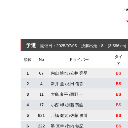
Fa
予選
開催日：2025/07/05
決勝出走：8
(3.586
km
)
タイ
順位
No
ドライバー
ヤ
1
67
内山 慎也 /安井 亮平
BS
2
4
新井 薫 /太田 侑弥
BS
3
11
大島 良平 /面野 一
BS
4
17
小西 岬 /加藤 芳皓
BS
5
821
川福 健太 /佐藤 勝博
BS
6
222
墨 真幸 /竹内 敏記
BS