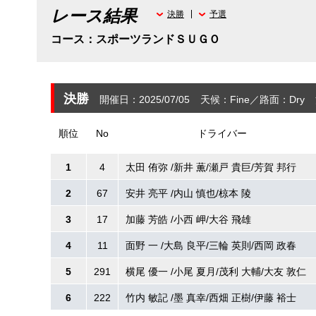
レース結果
決勝
予選
コース：スポーツランドＳＵＧＯ
決勝
開催日：2025/07/05
天候：Fine
路面：Dry
順位
No
ドライバー
1
4
太田 侑弥 /新井 薫/瀬戸 貴巨/芳賀 邦行
2
67
安井 亮平 /内山 慎也/椋本 陵
3
17
加藤 芳皓 /小西 岬/大谷 飛雄
4
11
面野 一 /大島 良平/三輪 英則/西岡 政春
5
291
横尾 優一 /小尾 夏月/茂利 大輔/大友 敦仁
6
222
竹内 敏記 /墨 真幸/西畑 正樹/伊藤 裕士