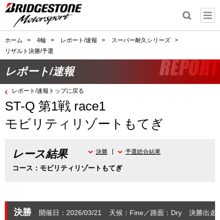
ホーム
>
4輪
>
レポート/速報
>
スーパー耐久シリーズ
>
リザルト決勝/予選
レポート/速報
レポート/速報トップに戻る
ST-Q 第1戦 race1
モビリティリゾートもてぎ
レース結果
決勝
予選総合結果
コース：モビリティリゾートもてぎ
決勝
開催日：2026/03/21
天候：Fine
路面：Dry
決勝出走