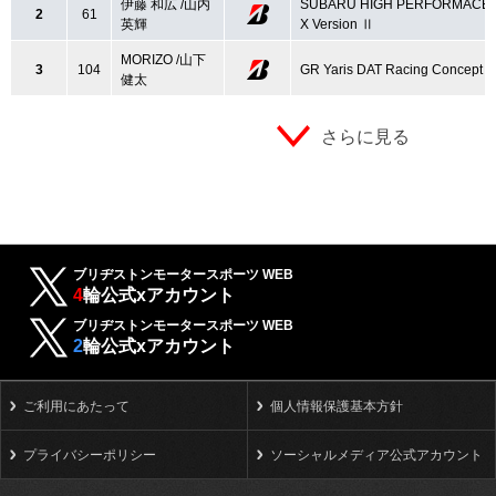
伊藤 和広 /山内
SUBARU HIGH PERFORMACE
2
61
英輝
X Version Ⅱ
MORIZO /山下
3
104
GR Yaris DAT Racing Concept
健太
さらに見る
ブリヂストンモータースポーツ WEB
4
輪公式xアカウント
ブリヂストンモータースポーツ WEB
2
輪公式xアカウント
ご利用にあたって
個人情報保護基本方針
プライバシーポリシー
ソーシャルメディア公式アカウント