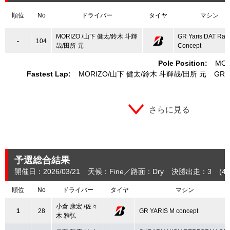
順位
No
ドライバー
タイヤ
マシン
MORIZO /山下 健太/鈴木 斗輝
GR Yaris DAT Rac
-
104
哉/田所 元
Concept
Pole Position:
MOR
Fastest Lap:
MORIZO
山下 健太
鈴木 斗輝哉
田所 元
GR Y
さらに見る
予選総合結果
開催日：2026/03/21
天候：Fine
路面：Dry
決勝出走：3
(4.
順位
No
ドライバー
タイヤ
マシン
小倉 康宏 /佐々
1
28
GR YARIS M concept
木 雅弘