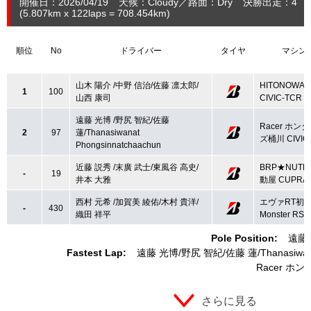
開催日：2026/04/19
天候：Cloudy
路面：Dry
決勝出走：4
(5.807
km
x 122laps = 708.454
km
)
順位
No
ドライバー
タイヤ
マシン
山木 陽介 /中野 信治/佐藤 凛太郎/
HITONOWA 
1
100
山西 康司
CIVIC-TCR
遠藤 光博 /野尻 智紀/佐藤
Racer ホン
2
97
蓮/Thanasiwanat
ズ桶川 CIVIC
Phongsinnatchaachun
近藤 説秀 /末廣 武士/東風谷 高史/
BRP★NUTE
-
19
井本 大雅
動屋 CUPRA 
西村 元希 /加賀美 綾佑/木村 貴洋/
エヴァRT初
-
430
織田 祥平
Monster RS3
Pole Position:
遠藤
Fastest Lap:
遠藤 光博
野尻 智紀
佐藤 蓮
Thanasiwa
Racer ホン
さらに見る