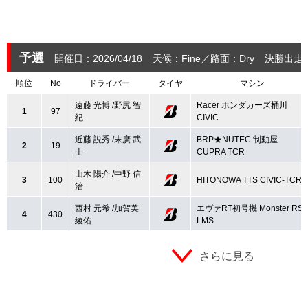
予選
開催日：2026/04/18
天候：Fine
路面：Dry
決勝出走
順位
No
ドライバー
タイヤ
マシン
遠藤 光博 /野尻 智
Racer ホンダカーズ桶川
1
97
紀
CIVIC
近藤 説秀 /末廣 武
BRP★NUTEC 制動屋
2
19
士
CUPRA TCR
山木 陽介 /中野 信
3
100
HITONOWA TTS CIVIC-TCR
治
西村 元希 /加賀美
エヴァRT初号機 Monster RS3
4
430
綾佑
LMS
さらに見る