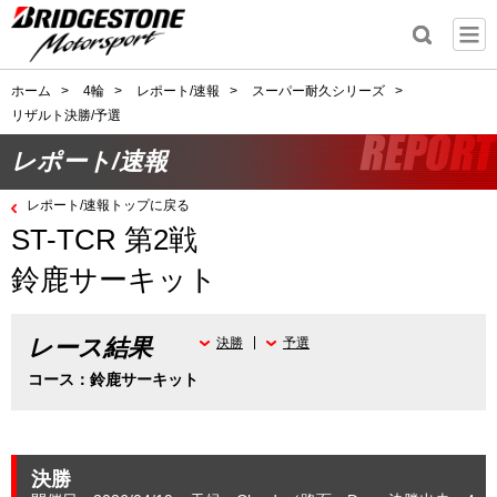
ホーム
>
4輪
>
レポート/速報
>
スーパー耐久シリーズ
>
リザルト決勝/予選
レポート/速報
レポート/速報トップに戻る
ST-TCR 第2戦
鈴鹿サーキット
レース結果
決勝
予選
コース：鈴鹿サーキット
決勝