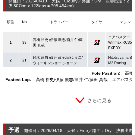
開催日：2026/04/19
天候：Cloudy
路面：Dry
決勝出走：2
(5.807
km
x 122laps = 708.454
km
)
順位
No
ドライバー
タイヤ
マシン
エアバスター
高橋 裕史 /伊藤 鷹志/酒井 仁/藤
1
39
Winmax RC350
田 真哉
EXEDY
鈴木 建自 /藤井 政至/田代 良二/
Hitotsuyama B
2
21
ウォーキンショー ショーン
M2 Racing
Pole Position:
高橋
Fastest Lap:
高橋 裕史
伊藤 鷹志
酒井 仁
藤田 真哉
エアバスター W
さらに見る
予選
開催日：2026/04/18
天候：Fine
路面：Dry
決勝出走