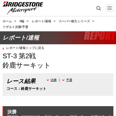
ホーム
>
4輪
>
レポート/速報
>
スーパー耐久シリーズ
>
リザルト決勝/予選
レポート/速報
レポート/速報トップに戻る
ST-3 第2戦
鈴鹿サーキット
レース結果
決勝
予選
コース：鈴鹿サーキット
決勝