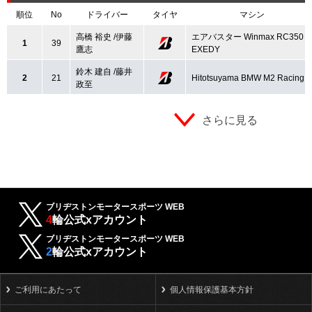
順位
No
ドライバー
タイヤ
マシン
高橋 裕史 /伊藤
エアバスター Winmax RC350
1
39
鷹志
EXEDY
鈴木 建自 /藤井
2
21
Hitotsuyama BMW M2 Racing
政至
さらに見る
ブリヂストンモータースポーツ WEB
4
輪公式xアカウント
ブリヂストンモータースポーツ WEB
2
輪公式xアカウント
ご利用にあたって
個人情報保護基本方針