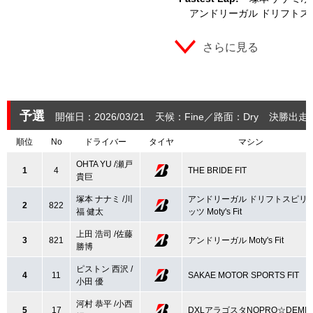
アンドリーガル ドリフトスピリッ
さらに見る
予選
開催日：2026/03/21
天候：Fine
路面：Dry
決勝出走
順位
No
ドライバー
タイヤ
マシン
OHTA YU /瀬戸
1
4
THE BRIDE FIT
貴巨
塚本 ナナミ /川
アンドリーガル ドリフトスピリ
2
822
福 健太
ッツ Moty's Fit
上田 浩司 /佐藤
3
821
アンドリーガル Moty's Fit
勝博
ピストン 西沢 /
4
11
SAKAE MOTOR SPORTS FIT
小田 優
河村 恭平 /小西
5
17
DXLアラゴスタNOPRO☆DEMIO