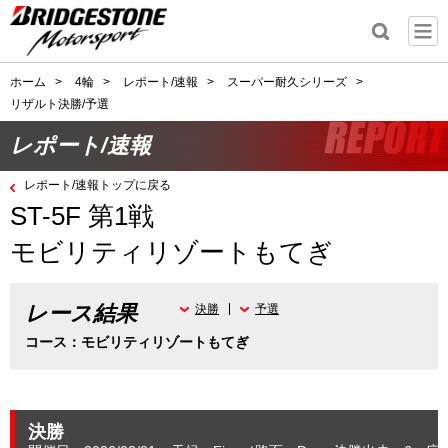
ホーム
>
4輪
>
レポート/速報
>
スーパー耐久シリーズ
>
リザルト決勝/予選
レポート/速報
レポート/速報トップに戻る
ST-5F 第1戦
モビリティリゾートもてぎ
レース結果
決勝
予選
コース：モビリティリゾートもてぎ
決勝