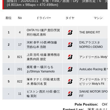
開催日：2026/03/21
天候：Fine
路面：Dry
決勝出走：6
完
(4.801
km
x 98laps = 470.498
km
)
順位
No
ドライバー
タイヤ
マシン
OHTA YU /瀬戸 貴巨/芳賀
1
4
THE BRIDE FIT
邦行/蘓武 善和
河村 恭平 /小西 岬/加藤
DXLアラゴスタ
2
17
芳皓/山本 浩朗
NOPRO☆DEMIO
上田 浩司 /佐藤 勝博/熊谷
3
821
アンドリーガル Moty's F
康男/内田 朋宏
横尾 優一 /森川 なる
4
291
AutoLabo Racing 素
お/Shinya Yamamoto
塚本 ナナミ /川福 健太/恵
アンドリーガル ドリフ
5
822
木 勇哉/川名 賢
ピリッツ Moty's Fit
ピストン 西沢 /小田 優/三
SAKAE MOTOR SPOR
-
11
輪 英則
FIT
Pole Position:
OHT
Fastest Lap:
塚本 ナナミ
川