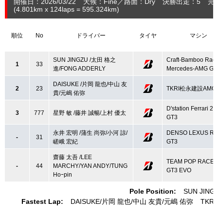
開催日：2026/03/22
天候：Fine
路面：Dry
決勝出走：5
完
(4.801
km
x 124laps = 595.324
km
)
順位
No
ドライバー
タイヤ
マシン
SUN JINGZU /太田 格之
Craft-Bamboo Raci
1
33
進/FONG ADDERLY
Mercedes-AMG GT
DAISUKE /片岡 龍也/中山 友
2
23
TKRI松永建設AMG 
貴/元嶋 佑弥
D'station Ferrari 29
3
777
星野 敏 /藤井 誠暢/上村 優太
GT3
永井 宏明 /蒲生 尚弥/小河 諒/
DENSO LEXUS RC
-
31
嵯峨 宏紀
GT3
齋藤 太吾 /LEE
TEAM POP RACE 
-
44
MARCHY/YAN ANDY/TUNG
GT3 EVO
Hoｰpin
Pole Position:
SUN JING
Fastest Lap:
DAISUKE
片岡 龍也
中山 友貴
元嶋 佑弥
TKR