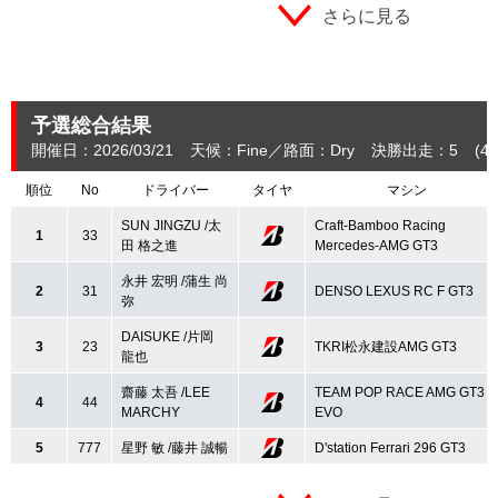
さらに見る
予選総合結果
開催日：2026/03/21
天候：Fine
路面：Dry
決勝出走：5
(4.
順位
No
ドライバー
タイヤ
マシン
SUN JINGZU /太
Craft-Bamboo Racing
1
33
田 格之進
Mercedes-AMG GT3
永井 宏明 /蒲生 尚
2
31
DENSO LEXUS RC F GT3
弥
DAISUKE /片岡
3
23
TKRI松永建設AMG GT3
龍也
齋藤 太吾 /LEE
TEAM POP RACE AMG GT3
4
44
MARCHY
EVO
5
777
星野 敏 /藤井 誠暢
D'station Ferrari 296 GT3