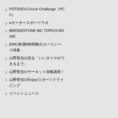
POTENZA Circuit Challenge（PC
C）
eモータースポーツラボ
BRIDGESTONE MC TOPICS RO
OM
EWC/鈴鹿8時間耐久ロードレー
ス特集
山野哲也が語る「いいタイヤがで
きるまで」
山野哲也のサーキット攻略講座！
山野哲也のEnjoy!スポーツドライ
ビング
イベントニュース