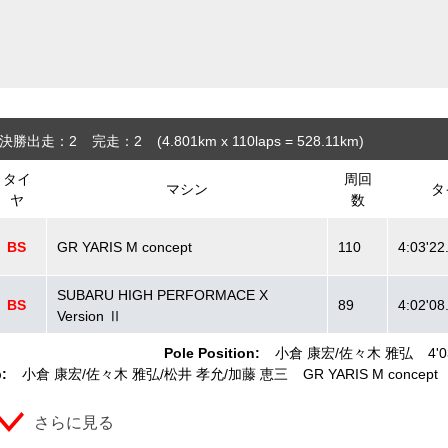
決勝出走：2
完走：2
(4.801
km
x 110laps = 528.11
km
)
タイ
周回
マシン
タ
ヤ
数
BS
GR YARIS M concept
110
4:03'22
SUBARU HIGH PERFORMACE X
BS
89
4:02'08
Version Ⅱ
Pole Position:
小倉 康宏
佐々木 雅弘
4'
:
小倉 康宏
佐々木 雅弘
松井 孝允
加藤 恵三
GR YARIS M concept
さらに見る