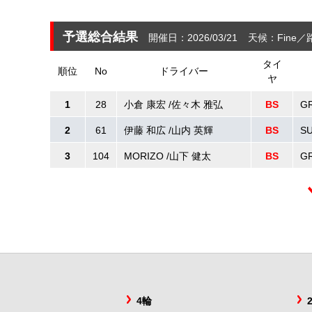
予選総合結果
開催日：2026/03/21
天候：Fine
タイ
順位
No
ドライバー
ヤ
1
28
小倉 康宏 /佐々木 雅弘
BS
GR
2
61
伊藤 和広 /山内 英輝
BS
SU
3
104
MORIZO /山下 健太
BS
GR
4輪