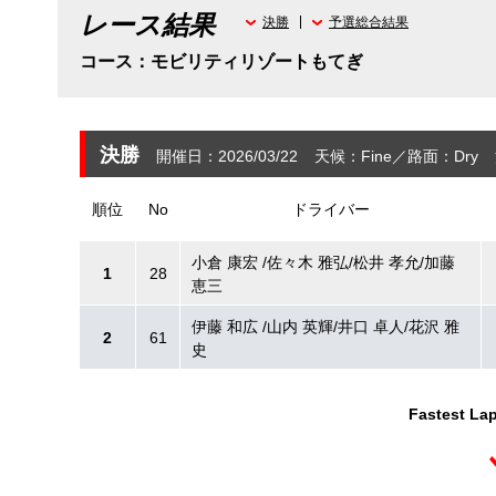
レース結果
決勝
予選総合結果
コース：モビリティリゾートもてぎ
決勝
開催日：2026/03/22
天候：Fine
路面：Dry
順位
No
ドライバー
小倉 康宏 /佐々木 雅弘/松井 孝允/加藤
1
28
恵三
伊藤 和広 /山内 英輝/井口 卓人/花沢 雅
2
61
史
Fastest Lap