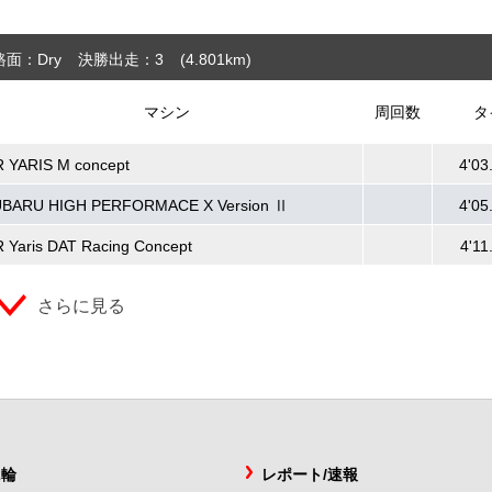
路面：Dry
決勝出走：3
(4.801
km
)
マシン
周回数
タ
 YARIS M concept
4'03
BARU HIGH PERFORMACE X Version Ⅱ
4'05
 Yaris DAT Racing Concept
4'11
さらに見る
2輪
レポート/速報