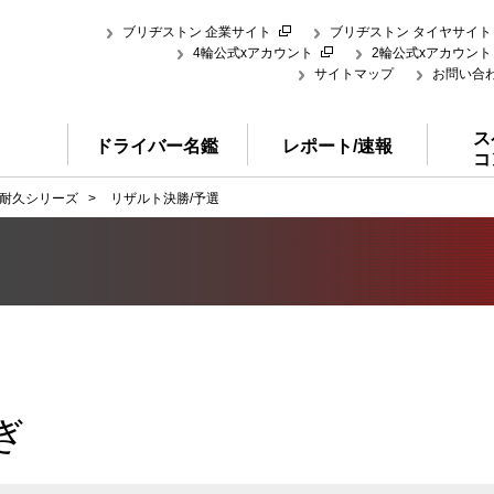
ブリヂストン 企業サイト
ブリヂストン タイヤサイト
4輪公式xアカウント
2輪公式xアカウント
サイトマップ
お問い合
ス
ドライバー名鑑
レポート/速報
コ
耐久シリーズ
>
リザルト決勝/予選
ぎ