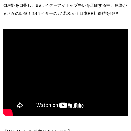
倒尾野を目指し、BSライダー達がトップ争いを展開する中、尾野が
まさかの転倒！BSライダーの#7 若松が全日本RR初優勝を獲得！