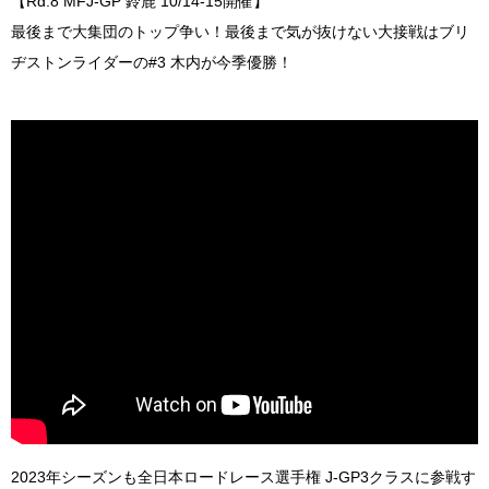
【Rd.8 MFJ-GP 鈴鹿 10/14-15開催】
最後まで大集団のトップ争い！最後まで気が抜けない大接戦はブリ
ヂストンライダーの#3 木内が今季優勝！
2023年シーズンも全日本ロードレース選手権 J-GP3クラスに参戦す