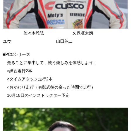
佐々木雅弘 久保凜太朗
ユウ 山田英二
■PCCシリーズ
走ることに集中して、競う楽しみを体感しよう！
○練習走行2本
○タイムアタック走行2本
○おかわり走行（表彰式後の余った時間で走行）
10月15日のインストラクター予定