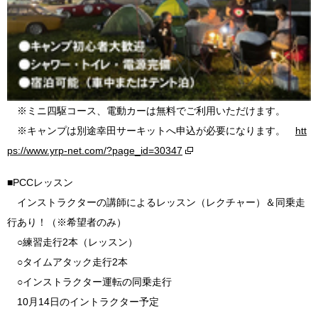
※ミニ四駆コース、電動カーは無料でご利用いただけます。
※キャンプは別途幸田サーキットへ申込が必要になります。
htt
ps://www.yrp-net.com/?page_id=30347
■PCCレッスン
インストラクターの講師によるレッスン（レクチャー）＆同乗走
行あり！（※希望者のみ）
○練習走行2本（レッスン）
○タイムアタック走行2本
○インストラクター運転の同乗走行
10月14日のイントラクター予定