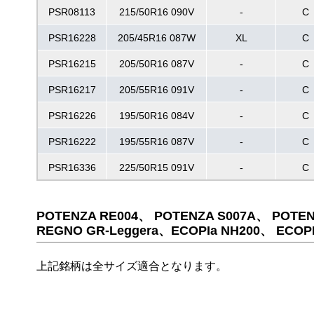
PSR08113
215/50R16 090V
-
C
PSR16228
205/45R16 087W
XL
C
PSR16215
205/50R16 087V
-
C
PSR16217
205/55R16 091V
-
C
PSR16226
195/50R16 084V
-
C
PSR16222
195/55R16 087V
-
C
PSR16336
225/50R15 091V
-
C
POTENZA RE004、 POTENZA S007A、 POTEN
REGNO GR-Leggera、ECOPIa NH200、 ECOPI
上記銘柄は全サイズ適合となります。