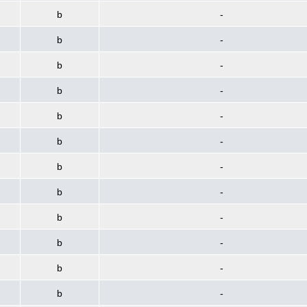
b
-
b
-
b
-
b
-
b
-
b
-
b
-
b
-
b
-
b
-
b
-
b
-