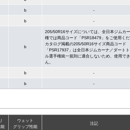
b
-
b
-
205/50R16サイズについては、全日本ジムカ
権では商品コード「PSR18479」をご使用く
カタログ掲載の205/50R16サイズ商品コード
b
「PSR17937」は全日本ジムカーナ／ダート
ル選手権統一規則に適合しないため、使用で
ん。
b
-
b
-
り
ウェット
注記
性能
グリップ性能