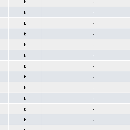
b
-
b
-
b
-
b
-
b
-
b
-
b
-
b
-
b
-
b
-
b
-
b
-