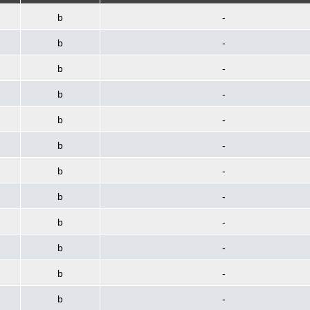
b
-
b
-
b
-
b
-
b
-
b
-
b
-
b
-
b
-
b
-
b
-
b
-