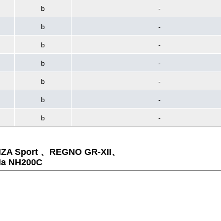
b
-
b
-
b
-
b
-
b
-
b
-
b
-
ZA Sport 、REGNO GR-XII、
a NH200C