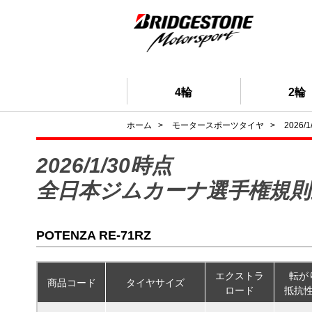
4輪
2輪
ホーム
>
モータースポーツタイヤ
>
202
2026/1/30時点
全日本ジムカーナ選手権規則
POTENZA RE-71RZ
エクストラ
転が
商品コード
タイヤサイズ
ロード
抵抗