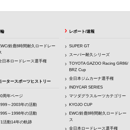
2輪
レポート/速報
EWC/鈴鹿8時間耐久ロードレー
SUPER GT
ス
スーパー耐久シリーズ
全日本ロードレース選手権
TOYOTA GAZOO Racing GR86/
BRZ Cup
全日本ジムカーナ選手権
モータースポーツヒストリー
INDYCAR SERIES
60周年ページ
マツダグラスルーツカテゴリー
1999～2003年の活動
KYOJO CUP
1995～1998年の活動
EWC/鈴鹿8時間耐久ロードレー
ス
F1活動14年の軌跡
全日本ロードレース選手権