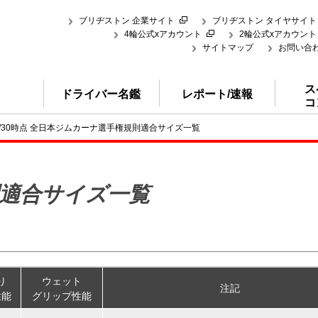
ブリヂストン 企業サイト
ブリヂストン タイヤサイト
4輪公式xアカウント
2輪公式xアカウント
サイトマップ
お問い合
ス
ドライバー名鑑
レポート/速報
コ
6/1/30時点 全日本ジムカーナ選手権規則適合サイズ一覧
適合サイズ一覧
り
ウェット
注記
性能
グリップ性能