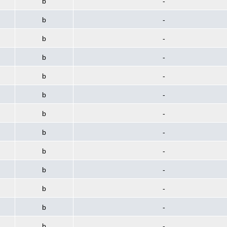
b
-
b
-
b
-
b
-
b
-
b
-
b
-
b
-
b
-
b
-
b
-
b
-
b
-