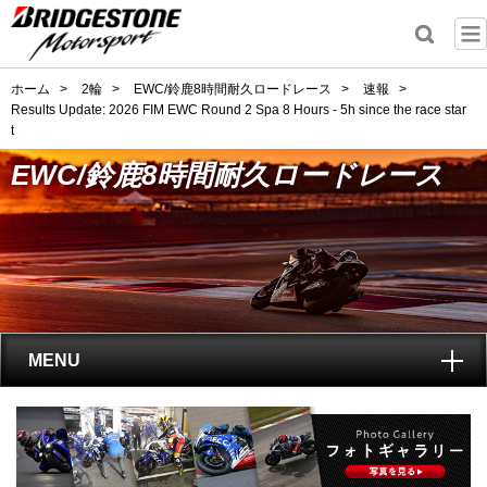
ホーム
>
2輪
>
EWC/鈴鹿8時間耐久ロードレース
>
速報
>
Results Update: 2026 FIM EWC Round 2 Spa 8 Hours - 5h since the race star
t
EWC/鈴鹿8時間耐久ロードレース
MENU
トップ
EWC(鈴鹿8耐)とは?