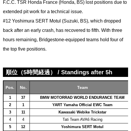
F.C.C. TSR Honda France (Honda, BS) lost positions due to
extended pit work for a technical issue.
#12 Yoshimura SERT Motul (Suzuki, BS), which dropped
back after an early crash, has recovered to fifth. With three
hours remaining, Bridgestone-equipped teams hold four of
the top five positions.
順位（5時間経過） / Standings after 5h
Pos.
No.
Team
1
37
BMW MOTORRAD WORLD ENDURANCE TEAM
2
1
YART Yamaha Official EWC Team
3
11
Kawasaki Webike Trickstar
4
4
Tati Team AVA6 Racing
5
12
Yoshimura SERT Motul