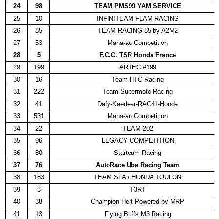
24
98
TEAM PMS99 YAM SERVICE
25
10
INFINITEAM FLAM RACING
26
85
TEAM RACING 85 by A2M2
27
53
Mana-au Competition
28
5
F.C.C. TSR Honda France
29
199
ARTEC #199
30
16
Team HTC Racing
31
222
Team Supermoto Racing
32
41
Dafy-Kaedear-RAC41-Honda
33
531
Mana-au Competition
34
22
TEAM 202
35
96
LEGACY COMPETITION
36
80
Starteam Racing
37
76
AutoRace Ube Racing Team
38
183
TEAM SLA / HONDA TOULON
39
3
T3RT
40
38
Champion-Hert Powered by MRP
41
13
Flying Buffs M3 Racing