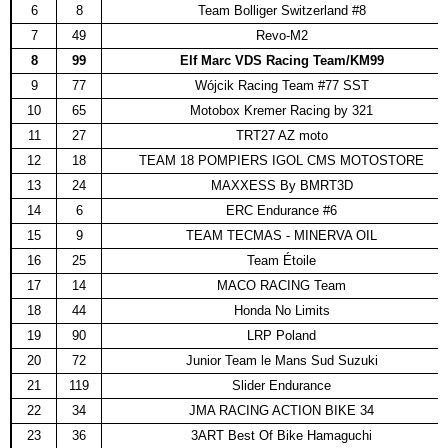
6
8
Team Bolliger Switzerland #8
7
49
Revo-M2
8
99
Elf Marc VDS Racing Team/KM99
9
77
Wójcik Racing Team #77 SST
10
65
Motobox Kremer Racing by 321
11
27
TRT27 AZ moto
12
18
TEAM 18 POMPIERS IGOL CMS MOTOSTORE
13
24
MAXXESS By BMRT3D
14
6
ERC Endurance #6
15
9
TEAM TECMAS - MINERVA OIL
16
25
Team Étoile
17
14
MACO RACING Team
18
44
Honda No Limits
19
90
LRP Poland
20
72
Junior Team le Mans Sud Suzuki
21
119
Slider Endurance
22
34
JMA RACING ACTION BIKE 34
23
36
3ART Best Of Bike Hamaguchi