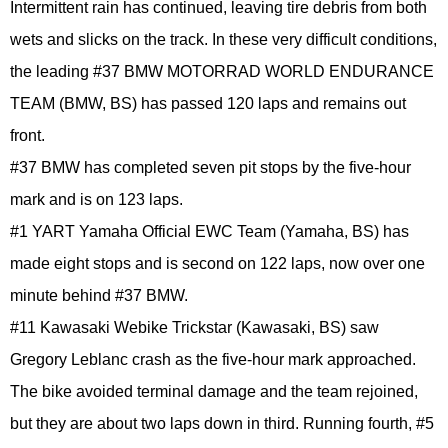
Intermittent rain has continued, leaving tire debris from both
wets and slicks on the track. In these very difficult conditions,
the leading #37 BMW MOTORRAD WORLD ENDURANCE
TEAM (BMW, BS) has passed 120 laps and remains out
front.
#37 BMW has completed seven pit stops by the five-hour
mark and is on 123 laps.
#1 YART Yamaha Official EWC Team (Yamaha, BS) has
made eight stops and is second on 122 laps, now over one
minute behind #37 BMW.
#11 Kawasaki Webike Trickstar (Kawasaki, BS) saw
Gregory Leblanc crash as the five-hour mark approached.
The bike avoided terminal damage and the team rejoined,
but they are about two laps down in third. Running fourth, #5