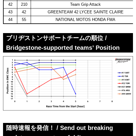
42
210
Team Grip Attack
43
42
GREENTEAM 42 LYCEE SAINTE CLAIRE
44
55
NATIONAL MOTOS HONDA FMA
ブリヂストンサポートチームの順位 /
Bridgestone-supported teams’ Position
随時速報を発信！ / Send out breaking