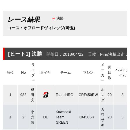
レース結果
決勝
コース：オフロードヴィレッジ(埼玉)
[ヒート1]
決勝
開催日：2018/04/22
天候：Fine
決勝出走：2
ラ
メ
周
イ
ー
ベストタ
順位
No
タイヤ
チーム
マシン
回
ダ
カ
イム
数
ー
ー
成
ホ
1
982
田
Team HRC
CRF450RW
ン
20
8
亮
ダ
カ
小
Kawasaki
ワ
2
2
方
DL
Team
KX450SR
20
3
サ
誠
GREEN
キ