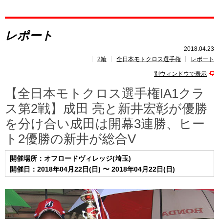
レポート
レポート
速報
2018.04.23
2輪
全日本モトクロス選手権
レポート
レース開催
スケジュール
別ウィンドウで表示
ポイント
ランキング
【全日本モトクロス選手権IA1クラ
ス第2戦】成田 亮と新井宏彰が優勝
を分け合い成田は開幕3連勝、ヒー
ト2優勝の新井が総合V
開催場所：オフロードヴィレッジ(埼玉)
開催日：2018年04月22日(日) 〜 2018年04月22日(日)