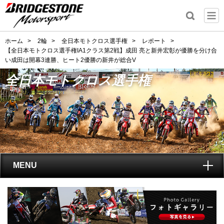
ホーム
>
2輪
>
全日本モトクロス選手権
>
レポート
>
【全日本モトクロス選手権IA1クラス第2戦】成田 亮と新井宏彰が優勝を分け合
い成田は開幕3連勝、ヒート2優勝の新井が総合V
全日本モトクロス選手権
MENU
トップ
全日本モトクロス選手権
とは?