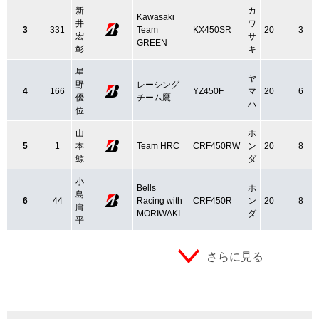
新
カ
Kawasaki
井
ワ
3
331
Team
KX450SR
20
3
宏
サ
GREEN
彰
キ
星
ヤ
野
レーシング
4
166
YZ450F
マ
20
6
優
チーム鷹
ハ
位
山
ホ
5
1
本
Team HRC
CRF450RW
ン
20
8
鯨
ダ
小
Bells
ホ
島
6
44
Racing with
CRF450R
ン
20
8
庸
MORIWAKI
ダ
平
さらに見る