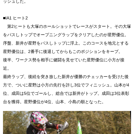
ッシュした。
■IA1 ヒート2
第2ヒートも大塚のホールショットでレースがスタート。その大塚
をパスしトップでオープニングラップをクリアしたのが星野優位。
序盤、新井が星野をパスしトップに浮上。このコースを地元とする
星野優位は、2番手に後退してからもこのポジションをキープ。
後半、ワークス勢を相手に健闘を見せていた星野優位に小方が接
近。
最終ラップ、後続を突き放した新井が優勝のチェッカーを受けた後
方で、ついに星野は小方の先行を許し3位でフィニッシュ。山本が4
位、成田は5位でゴールし、総合では新井がトップ。成田は3位表彰
台を獲得。星野優位が4位、山本、小島の順となった。