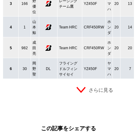
野
レーシング
3
166
YZ450F
マ
20
13
優
チーム鷹
ハ
位
山
ホ
4
1
本
Team HRC
CRF450RW
ン
20
14
鯨
ダ
成
ホ
5
982
田
Team HRC
CRF450RW
ン
20
20
亮
ダ
岡
フライング
ヤ
6
30
野
DL
ドルフィン
YZ450F
マ
20
7
聖
サイセイ
ハ
さらに見る
この記事をシェアする