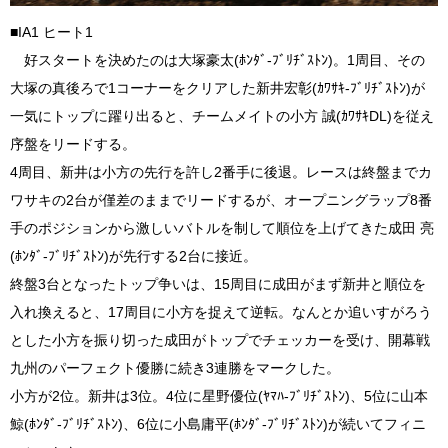
■IA1 ヒート1
好スタートを決めたのは大塚豪太(ﾎﾝﾀﾞ-ﾌﾞﾘﾁﾞｽﾄﾝ)。1周目、その
大塚の真後ろで1コーナーをクリアした新井宏彰(ｶﾜｻｷ-ﾌﾞﾘﾁﾞｽﾄﾝ)が
一気にトップに躍り出ると、チームメイトの小方 誠(ｶﾜｻｷDL)を従え
序盤をリードする。
4周目、新井は小方の先行を許し2番手に後退。レースは終盤までカ
ワサキの2台が僅差のままでリードするが、オープニングラップ8番
手のポジションから激しいバトルを制して順位を上げてきた成田 亮
(ﾎﾝﾀﾞ-ﾌﾞﾘﾁﾞｽﾄﾝ)が先行する2台に接近。
終盤3台となったトップ争いは、15周目に成田がまず新井と順位を
入れ換えると、17周目に小方を捉えて逆転。なんとか追いすがろう
とした小方を振り切った成田がトップでチェッカーを受け、開幕戦
九州のパーフェクト優勝に続き3連勝をマークした。
小方が2位。新井は3位。4位に星野優位(ﾔﾏﾊ-ﾌﾞﾘﾁﾞｽﾄﾝ)、5位に山本
鯨(ﾎﾝﾀﾞ-ﾌﾞﾘﾁﾞｽﾄﾝ)、6位に小島庸平(ﾎﾝﾀﾞ-ﾌﾞﾘﾁﾞｽﾄﾝ)が続いてフィニ