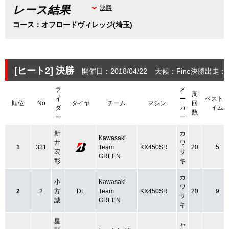
レース結果
決勝
コース：オフロードヴィレッジ(埼玉)
[ヒート2]
決勝
開催日：2018/04/22
天候：Fine
決勝出走：2
ラ
メ
周
イ
ー
ベスト
順位
No
タイヤ
チーム
マシン
回
ダ
カ
イム
数
ー
ー
新
カ
Kawasaki
井
ワ
1
331
Team
KX450SR
20
5
宏
サ
GREEN
彰
キ
カ
小
Kawasaki
ワ
2
2
方
DL
Team
KX450SR
20
9
サ
誠
GREEN
キ
星
ヤ