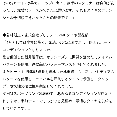
その分ヒート2は早めにトップに出て、後半のスタミナには自信があ
ったし、完璧なレースができたと思います。それもタイヤのポテン
シャルを信頼できたからこその結果です。」
◆若林朋之 - 株式会社ブリヂストンMCタイヤ開発部
「4月としては非常に暑く、気温が30℃にまで達し、路面もハード
コンディションとなりました。
総合優勝した新井選手は、オフシーズンに開発を進めたミディアム
パターンを使用、終始高いパフォーマンスを見せてくれました。
またヒート１で開幕3連勝を達成した成田選手も、新しいミディアム
パターンを使用し、ライバルを圧倒するタイムで優勝し、グリッ
プ、耐久性の優位性を実証してくれました。
次回はスポーツランドSUGOで、あらゆるコンディションが想定さ
れますが、事前テストでしっかりと見極め、最適なタイヤを供給を
していきます。」