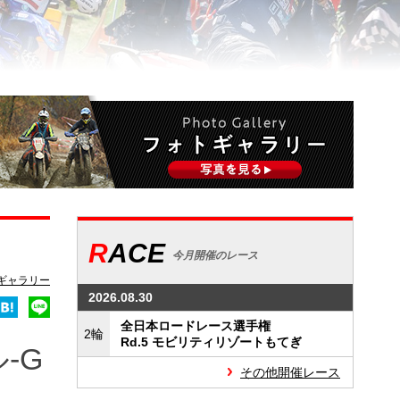
RACE
今月開催のレース
ギャラリー
2026.08.30
全日本ロードレース選手権
2輪
Rd.5 モビリティリゾートもてぎ
-G
その他開催レース