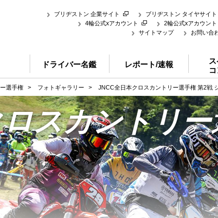
ブリヂストン 企業サイト
ブリヂストン タイヤサイト
4輪公式xアカウント
2輪公式xアカウント
サイトマップ
お問い合
ス
ドライバー名鑑
レポート/速報
コ
リー選手権
>
フォトギャラリー
>
JNCC全日本クロスカントリー選手権 第2戦 
クロスカントリー