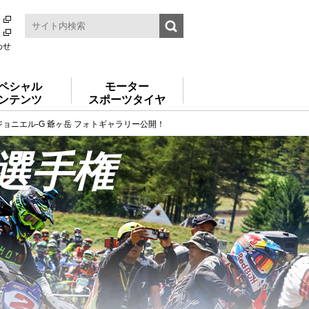
わせ
ペシャル
モーター
ンテンツ
スポーツタイヤ
ジョニエル-G 爺ヶ岳 フォトギャラリー公開！
選手権