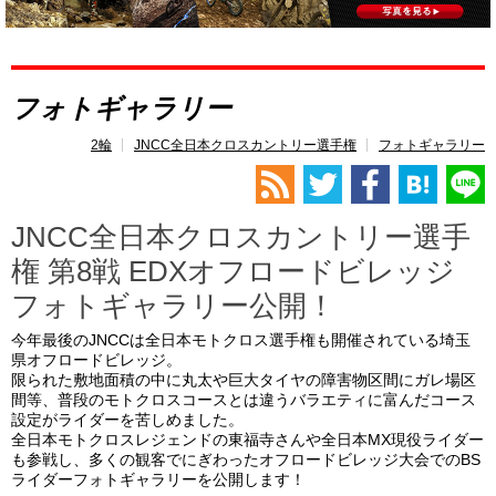
レース開催
スケジュール
フォトギャラリー
2輪
JNCC全日本クロスカントリー選手権
フォトギャラリー
JNCC全日本クロスカントリー選手
権 第8戦 EDXオフロードビレッジ
フォトギャラリー公開！
今年最後のJNCCは全日本モトクロス選手権も開催されている埼玉
県オフロードビレッジ。
限られた敷地面積の中に丸太や巨大タイヤの障害物区間にガレ場区
間等、普段のモトクロスコースとは違うバラエティに富んだコース
設定がライダーを苦しめました。
全日本モトクロスレジェンドの東福寺さんや全日本MX現役ライダー
も参戦し、多くの観客でにぎわったオフロードビレッジ大会でのBS
ライダーフォトギャラリーを公開します！