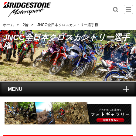
ホーム
>
2輪
>
JNCC全日本クロスカントリー選手権
JNCC全日本クロスカントリー選手
権
MENU
トップ
レース開催
スケジュール