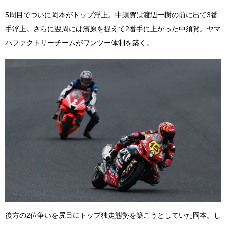
5周目でついに岡本がトップ浮上。中須賀は渡辺一樹の前に出て3番
手浮上。さらに翌周には濱原を捉えて2番手に上がった中須賀。ヤマ
ハファクトリーチームがワンツー体制を築く。
後方の2位争いを尻目にトップ独走態勢を築こうとしていた岡本。し