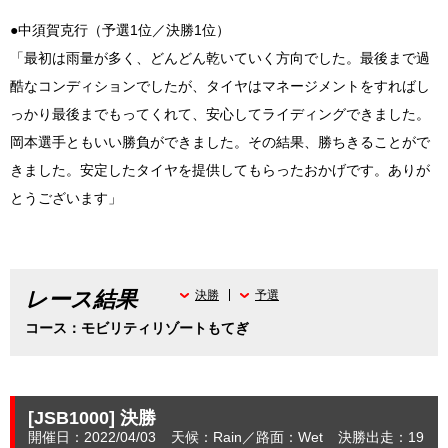
●中須賀克行（予選1位／決勝1位）
「最初は雨量が多く、どんどん乾いていく方向でした。最後まで過
酷なコンディションでしたが、タイヤはマネージメントをすればし
っかり最後までもってくれて、安心してライディングできました。
岡本選手ともいい勝負ができました。その結果、勝ちきることがで
きました。安定したタイヤを提供してもらったおかげです。ありが
とうございます」
レース結果
決勝
予選
コース：モビリティリゾートもてぎ
[JSB1000]
決勝
開催日：2022/04/03
天候：Rain
路面：Wet
決勝出走：19