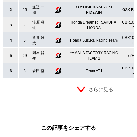
渡辺 一
YOSHIMURA SUZUKI
2
15
GSX-R1
樹
RIDEWIN
濱原 颯
Honda Dream RT SAKURAI
CBR100
3
2
道
HONDA
R
亀井 雄
CBR100
4
6
Honda Suzuka Racing Team
大
R
岡本 裕
YAMAHA FACTORY RACING
5
29
YZF-
生
TEAM 2
CBR100
6
8
岩田 悟
Team ATJ
R
さらに見る
この記事をシェアする