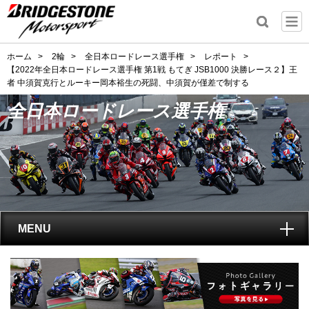
ホーム
>
2輪
>
全日本ロードレース選手権
>
レポート
>
【2022年全日本ロードレース選手権 第1戦 もてぎ JSB1000 決勝レース２】王
者 中須賀克行とルーキー岡本裕生の死闘、中須賀が僅差で制する
全日本ロードレース選手権
MENU
トップ
全日本ロードレース選手権
とは?