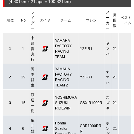
(4.801
km
x 21laps = 100.821
km
)
ラ
メ
周
イ
ー
ベスト
順位
No
タイヤ
チーム
マシン
回
ダ
カ
イム
数
ー
ー
中
YAMAHA
須
ヤ
FACTORY
1
1
賀
YZF-R1
マ
21
RACING
克
ハ
TEAM
行
岡
YAMAHA
ヤ
本
FACTORY
2
29
YZF-R1
マ
21
裕
RACING
ハ
生
TEAM 2
渡
YOSHIMURA
ス
辺
3
15
SUZUKI
GSX-R1000R
ズ
21
一
RIDEWIN
キ
樹
亀
Honda
ホ
井
CBR1000RR-
4
6
Suzuka
ン
21
雄
R
Racing Team
ダ