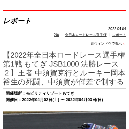
レポート
レポート
速報
2022.04.04
2輪
全日本ロードレース選手権
レポート
レース開催
スケジュール
別ウィンドウで表示
ポイント
ランキング
【2022年全日本ロードレース選手権
第1戦 もてぎ JSB1000 決勝レース
２】王者 中須賀克行とルーキー岡本
裕生の死闘、中須賀が僅差で制する
開催場所：モビリティリゾートもてぎ
開催日：2022年04月02日(土) 〜 2022年04月03日(日)