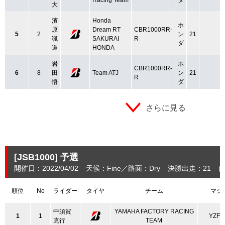
大
濱
Honda
ホ
原
Dream RT
CBR1000RR-
5
2
ン
21
颯
SAKURAI
R
ダ
道
HONDA
岩
ホ
CBR1000RR-
6
8
田
Team ATJ
ン
21
R
悟
ダ
さらに見る
[JSB1000]
予選
開催日：2022/04/02
天候：Fine
路面：Dry
決勝出走：21
(
順位
No
ライダー
タイヤ
チーム
マシ
中須賀
YAMAHA FACTORY RACING
1
1
YZF-
克行
TEAM