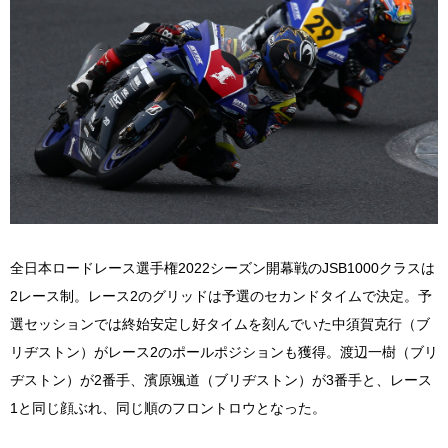
全日本ロードレース選手権2022シーズン開幕戦のJSB1000クラスは
2レース制。レース2のグリッドは予選のセカンドタイムで決定。予
選セッションでは終始安定し好タイムを刻んでいた中須賀克行（ブ
リヂストン）がレース2のポールポジションも獲得。渡辺一樹（ブリ
ヂストン）が2番手、濱原颯道（ブリヂストン）が3番手と、レース
1と同じ顔ぶれ、同じ順のフロントロウとなった。