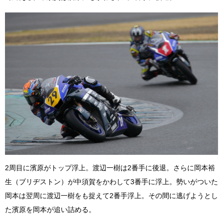
2周目に濱原がトップ浮上。渡辺一樹は2番手に後退。さらに岡本裕
生（ブリヂストン）が中須賀をかわして3番手に浮上。勢いがついた
岡本は翌周に渡辺一樹をも捉えて2番手浮上。その間に逃げようとし
た濱原を岡本が追い詰める。