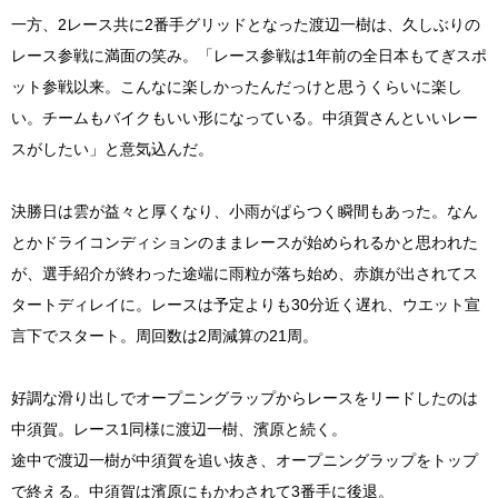
一方、2レース共に2番手グリッドとなった渡辺一樹は、久しぶりの
レース参戦に満面の笑み。「レース参戦は1年前の全日本もてぎスポ
ット参戦以来。こんなに楽しかったんだっけと思うくらいに楽し
い。チームもバイクもいい形になっている。中須賀さんといいレー
スがしたい」と意気込んだ。
決勝日は雲が益々と厚くなり、小雨がぱらつく瞬間もあった。なん
とかドライコンディションのままレースが始められるかと思われた
が、選手紹介が終わった途端に雨粒が落ち始め、赤旗が出されてス
タートディレイに。レースは予定よりも30分近く遅れ、ウエット宣
言下でスタート。周回数は2周減算の21周。
好調な滑り出しでオープニングラップからレースをリードしたのは
中須賀。レース1同様に渡辺一樹、濱原と続く。
途中で渡辺一樹が中須賀を追い抜き、オープニングラップをトップ
で終える。中須賀は濱原にもかわされて3番手に後退。