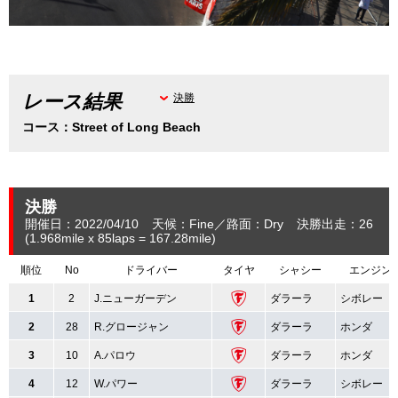
レース結果
決勝
コース：Street of Long Beach
決勝
開催日：2022/04/10
天候：Fine
路面：Dry
決勝出走：26
(1.968
mile
x 85laps = 167.28
mile
)
順位
No
ドライバー
タイヤ
シャシー
エンジン
1
2
J.ニューガーデン
ダラーラ
シボレー
2
28
R.グロージャン
ダラーラ
ホンダ
3
10
A.パロウ
ダラーラ
ホンダ
4
12
W.パワー
ダラーラ
シボレー