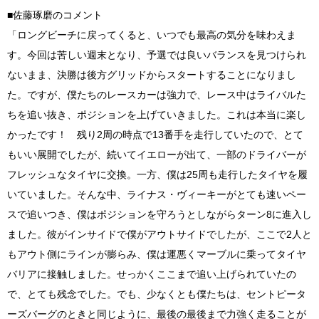
■佐藤琢磨のコメント
「ロングビーチに戻ってくると、いつでも最高の気分を味わえま
す。今回は苦しい週末となり、予選では良いバランスを見つけられ
ないまま、決勝は後方グリッドからスタートすることになりまし
た。ですが、僕たちのレースカーは強力で、レース中はライバルた
ちを追い抜き、ポジションを上げていきました。これは本当に楽し
かったです！ 残り2周の時点で13番手を走行していたので、とて
もいい展開でしたが、続いてイエローが出て、一部のドライバーが
フレッシュなタイヤに交換。一方、僕は25周も走行したタイヤを履
いていました。そんな中、ライナス・ヴィーキーがとても速いペー
スで追いつき、僕はポジションを守ろうとしながらターン8に進入し
ました。彼がインサイドで僕がアウトサイドでしたが、ここで2人と
もアウト側にラインが膨らみ、僕は運悪くマーブルに乗ってタイヤ
バリアに接触しました。せっかくここまで追い上げられていたの
で、とても残念でした。でも、少なくとも僕たちは、セントピータ
ーズバーグのときと同じように、最後の最後まで力強く走ることが