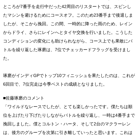
ところが7番手を走行中だった42周目のリスタートでは、スピンし
たマシンを避けるためにコースオフ。このため23番手まで後退しま
したが、そこから挽回。この間、一時的に降った雨のため、レイン
からドライ、さらにレインへとタイヤ交換を行いました。こうした
コンディションの変化にも助けられながら、コース上でも果敢にバ
トルを繰り返した琢磨は、7位でチェッカードフラッグを受けまし
た。
琢磨がインディGPでトップ10フィニッシュを果たしたのは、これが
6回目で、7位完走は今季ベストの成績となりました。
■佐藤琢磨のコメント
「ワイルドなレースでしたが、とても楽しかったです。僕たちは順
位を上げたり下げたりしながらバトルを繰り返し、一時は4番手まで
挽回しました。僕とコルトン・ハータ、そして2台のマクラーレン
は、後方のグループを次第に引き離していったと思います。これは