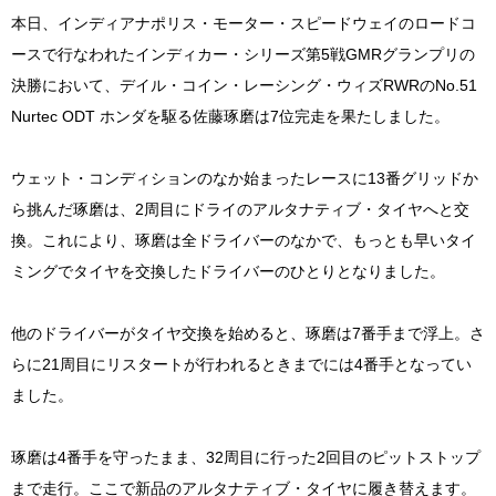
本日、インディアナポリス・モーター・スピードウェイのロードコ
ースで行なわれたインディカー・シリーズ第5戦GMRグランプリの
決勝において、デイル・コイン・レーシング・ウィズRWRのNo.51
Nurtec ODT ホンダを駆る佐藤琢磨は7位完走を果たしました。
ウェット・コンディションのなか始まったレースに13番グリッドか
ら挑んだ琢磨は、2周目にドライのアルタナティブ・タイヤへと交
換。これにより、琢磨は全ドライバーのなかで、もっとも早いタイ
ミングでタイヤを交換したドライバーのひとりとなりました。
他のドライバーがタイヤ交換を始めると、琢磨は7番手まで浮上。さ
らに21周目にリスタートが行われるときまでには4番手となってい
ました。
琢磨は4番手を守ったまま、32周目に行った2回目のピットストップ
まで走行。ここで新品のアルタナティブ・タイヤに履き替えます。