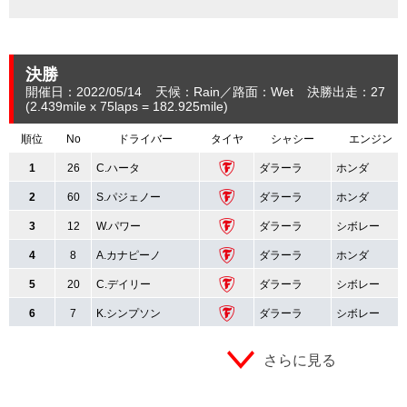
決勝
開催日：2022/05/14
天候：Rain
路面：Wet
決勝出走：27
(2.439
mile
x 75laps = 182.925
mile
)
順位
No
ドライバー
タイヤ
シャシー
エンジン
1
26
C.ハータ
ダラーラ
ホンダ
2
60
S.パジェノー
ダラーラ
ホンダ
3
12
W.パワー
ダラーラ
シボレー
4
8
A.カナピーノ
ダラーラ
ホンダ
5
20
C.デイリー
ダラーラ
シボレー
6
7
K.シンプソン
ダラーラ
シボレー
さらに見る