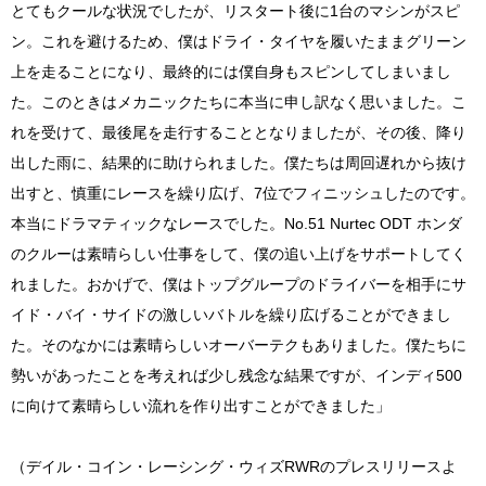
とてもクールな状況でしたが、リスタート後に1台のマシンがスピ
ン。これを避けるため、僕はドライ・タイヤを履いたままグリーン
上を走ることになり、最終的には僕自身もスピンしてしまいまし
た。このときはメカニックたちに本当に申し訳なく思いました。こ
れを受けて、最後尾を走行することとなりましたが、その後、降り
出した雨に、結果的に助けられました。僕たちは周回遅れから抜け
出すと、慎重にレースを繰り広げ、7位でフィニッシュしたのです。
本当にドラマティックなレースでした。No.51 Nurtec ODT ホンダ
のクルーは素晴らしい仕事をして、僕の追い上げをサポートしてく
れました。おかげで、僕はトップグループのドライバーを相手にサ
イド・バイ・サイドの激しいバトルを繰り広げることができまし
た。そのなかには素晴らしいオーバーテクもありました。僕たちに
勢いがあったことを考えれば少し残念な結果ですが、インディ500
に向けて素晴らしい流れを作り出すことができました」
（デイル・コイン・レーシング・ウィズRWRのプレスリリースよ