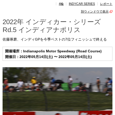
4輪
INDYCAR SERIES
レポート
レポート
別ウィンドウで表示
速報
2022年 インディカー・シリーズ
Rd.5 インディアナポリス
レース開催
スケジュール
佐藤琢磨、インディGPを今季ベストの7位フィニッシュで終える
ポイント
ランキング
開催場所：Indianapolis Motor Speedway (Road Course)
開催日：2022年05月14日(土) 〜 2022年05月14日(土)