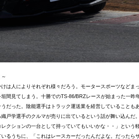
！～
かけは人によりそれぞれ様々だろう。モータースポーツなどま
間見てしまう。十勝でのTS-86/BRZレースが始まった一昨
そうだった。陰能選手はトラック運送業を経営していることも
る織戸学選手のクルマが売りに出ているという話が舞い込んだ
コレクションの一台として持っていてもいいかな・・」という
ているうちに、「これはレースカーだったんだよな。だったら