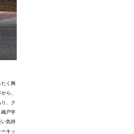
ったく興
年から、
あり、ク
。織戸学
軽い気持
サーキッ