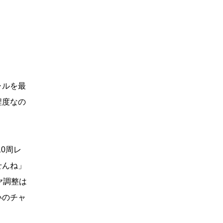
ャルを最
程度なの
10周レ
せんね」
ヤ調整は
いのチャ