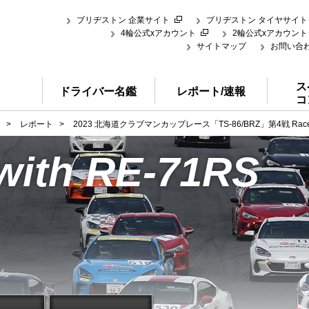
ブリヂストン 企業サイト
ブリヂストン タイヤサイト
4輪公式xアカウント
2輪公式xアカウント
サイトマップ
お問い合
ス
ドライバー名鑑
レポート/速報
コ
>
レポート
>
2023 北海道クラブマンカップレース「TS-86/BRZ」第4戦 Rac
with RE-71RS