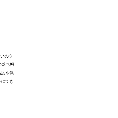
らいのタ
の落ち幅
温度や気
かにでき