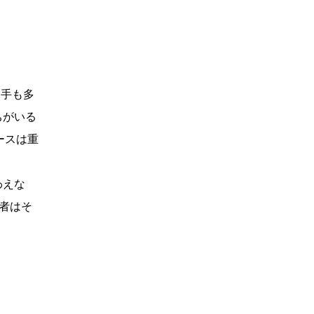
選手も多
ちがいる
ースは重
わえな
者はそ