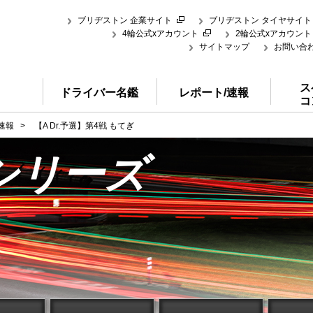
ブリヂストン 企業サイト
ブリヂストン タイヤサイト
4輪公式xアカウント
2輪公式xアカウント
サイトマップ
お問い合
ス
ドライバー名鑑
レポート/速報
コ
速報
>
【A Dr.予選】第4戦 もてぎ
シリーズ