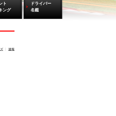
ント
ドライバー
キング
名鑑
ズ
速報