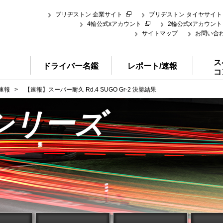
ブリヂストン 企業サイト
ブリヂストン タイヤサイト
4輪公式xアカウント
2輪公式xアカウント
サイトマップ
お問い合
ス
ドライバー名鑑
レポート/速報
コ
速報
>
【速報】スーパー耐久 Rd.4 SUGO Gr-2 決勝結果
シリーズ