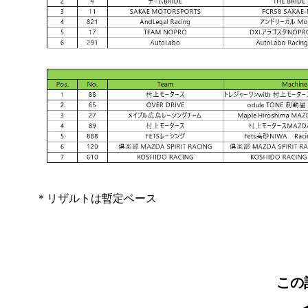
＊リザルトは暫定ベース
この