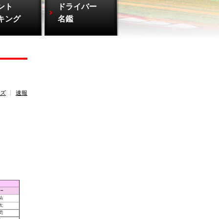
ント
ドライバー
キング
名鑑
ズ
速報