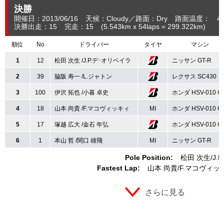
決勝
開催日：2013/06/16
天候：Cloudy
路面：Dry
路面温度： 42
決勝出走：15
完走：15
(5.543
km
x 54laps = 299.322
km
)
順位
No
ドライバー
タイヤ
マシン
1
12
松田 次生 /J.P.デ･オリベイラ
ニッサン GT-R
2
39
脇阪 寿一 /L.ジャトン
レクサス SC430
3
100
伊沢 拓也 /小暮 卓史
ホンダ HSV-010 G
4
18
山本 尚貴 /F.マコヴィッキィ
MI
ホンダ HSV-010 G
5
17
塚越 広大 /金石 年弘
ホンダ HSV-010 G
6
1
本山 哲 /関口 雄飛
MI
ニッサン GT-R
Pole Position:
松田 次生
J.
Fastest Lap:
山本 尚貴
F.マコヴィッ
さらに見る