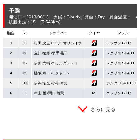
予選
開催日：2013/06/15
天候：Cloudy
路面：Dry
路面温度： 40
決勝出走：15
(5.543
km
)
順位
No
ドライバー
タイヤ
マシン
1
12
松田 次生 /J.P.デ･オリベイラ
ニッサン GT-R
2
38
立川 祐路 /平手 晃平
レクサス SC430
3
37
伊藤 大輔 /A.カルダレッリ
レクサス SC430
4
39
脇阪 寿一 /L.ジャトン
レクサス SC430
5
100
伊沢 拓也 /小暮 卓史
ホンダ HSV-010 GT
6
1
本山 哲 /関口 雄飛
MI
ニッサン GT-R
さらに見る