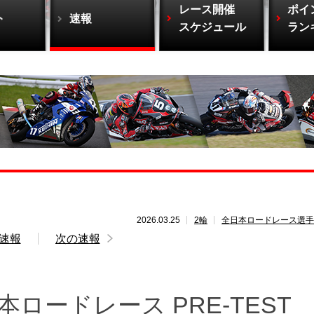
レース開催
ポイ
ト
速報
スケジュール
ラン
2026.03.25
2輪
全日本ロードレース選手
速報
次の速報
本ロードレース PRE-TEST