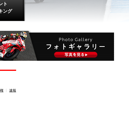
ント
キング
権
速報