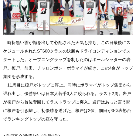
時折黒い雲が顔を出して心配された天気も持ち、この日最後にス
ケジュールされたST600クラスの決勝もドライコンディションでス
タートした。オープニングラップを制したのはポールシッターの岩
戸。榎戸、前田、チャロンポン・ポラマイが続き、この4台がトップ
集団を形成する。
11周目に榎戸がトップに浮上。同時にポラマイがトップ集団から
遅れ出し、優勝争いは日本人若手3人に絞られる。ラスト2周。岩戸
が榎戸から首位奪回してラストラップに突入。岩戸はあっと言う間
に榎戸を引き離し、初優勝を遂げた。榎戸は2位、前田が3位表彰台
でランキングトップの座を守った。
●岩戸亮介(予選1位／決勝1位)