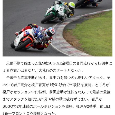
天候不順で始まった第5戦SUGOは金曜日の合同走行から転倒車に
よる赤旗が出るなど、大荒れのスタートとなった。
予選中も赤旗中断があり、集中力を保つのも難しいアタック。そ
の中で岩戸亮介と榎戸育寛が1分31秒台での攻防を展開。ところが
榎戸がセッション中に転倒。前田恵助が逆転をねらって最後の最後
までアタックを続けたが1分32秒の壁は破れずじまい。岩戸が
SUGOで2年連続のポールポジションを獲得。榎戸が2番手、前田は
3番手フロントロウ獲得となった。