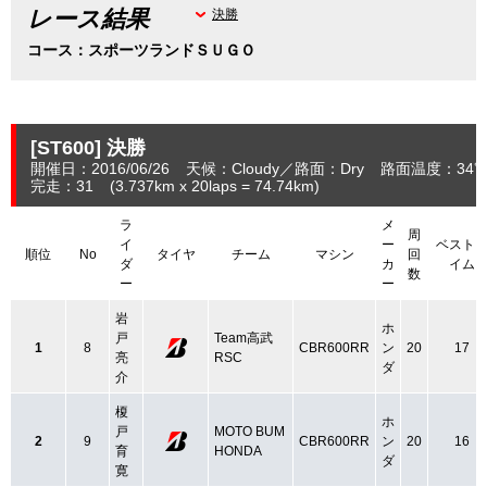
レース結果
決勝
コース：スポーツランドＳＵＧＯ
[ST600]
決勝
開催日：2016/06/26
天候：Cloudy
路面：Dry
路面温度：34
完走：31
(3.737
km
x 20laps = 74.74
km
)
ラ
メ
周
イ
ー
ベスト
順位
No
タイヤ
チーム
マシン
回
ダ
カ
イム
数
ー
ー
岩
ホ
戸
Team高武
1
8
CBR600RR
ン
20
17
亮
RSC
ダ
介
榎
ホ
戸
MOTO BUM
2
9
CBR600RR
ン
20
16
育
HONDA
ダ
寛