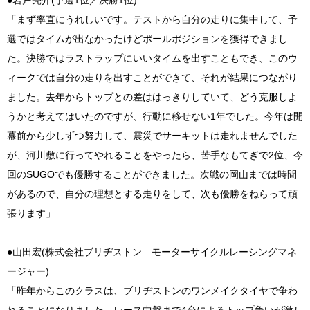
「まず率直にうれしいです。テストから自分の走りに集中して、予
選ではタイムが出なかったけどポールポジションを獲得できまし
た。決勝ではラストラップにいいタイムを出すこともでき、このウ
ィークでは自分の走りを出すことができて、それが結果につながり
ました。去年からトップとの差ははっきりしていて、どう克服しよ
うかと考えてはいたのですが、行動に移せない1年でした。今年は開
幕前から少しずつ努力して、震災でサーキットは走れませんでした
が、河川敷に行ってやれることをやったら、苦手なもてぎで2位、今
回のSUGOでも優勝することができました。次戦の岡山までは時間
があるので、自分の理想とする走りをして、次も優勝をねらって頑
張ります」
●山田宏(株式会社ブリヂストン モーターサイクルレーシングマネ
ージャー)
「昨年からこのクラスは、ブリヂストンのワンメイクタイヤで争わ
れることになりました。レース中盤まで4台によるトップ争いが激し