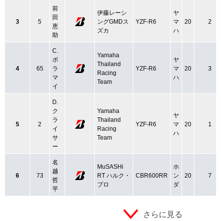
前
伊藤レーシ
ヤ
田
3
5
ングGMDス
YZF-R6
マ
20
2
恵
ズカ
ハ
助
C.
Yamaha
ポ
ヤ
Thailand
4
65
ラ
YZF-R6
マ
20
3
Racing
マ
ハ
Team
イ
D.
ク
Yamaha
ヤ
ラ
Thailand
5
2
YZF-R6
マ
20
1
イ
Racing
ハ
サ
Team
ー
名
MuSASHi
ホ
越
6
73
RT ハルク・
CBR600RR
ン
20
7
哲
プロ
ダ
平
さらに見る