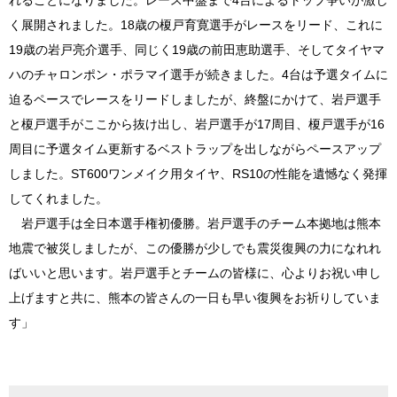
く展開されました。18歳の榎戸育寛選手がレースをリード、これに
19歳の岩戸亮介選手、同じく19歳の前田恵助選手、そしてタイヤマ
ハのチャロンポン・ポラマイ選手が続きました。4台は予選タイムに
迫るペースでレースをリードしましたが、終盤にかけて、岩戸選手
と榎戸選手がここから抜け出し、岩戸選手が17周目、榎戸選手が16
周目に予選タイム更新するベストラップを出しながらペースアップ
しました。ST600ワンメイク用タイヤ、RS10の性能を遺憾なく発揮
してくれました。
岩戸選手は全日本選手権初優勝。岩戸選手のチーム本拠地は熊本
地震で被災しましたが、この優勝が少しでも震災復興の力になれれ
ばいいと思います。岩戸選手とチームの皆様に、心よりお祝い申し
上げますと共に、熊本の皆さんの一日も早い復興をお祈りしていま
す」