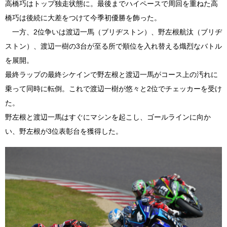
高橋巧はトップ独走状態に。最後までハイペースで周回を重ねた高
橋巧は後続に大差をつけて今季初優勝を飾った。
一方、2位争いは渡辺一馬（ブリヂストン）、野左根航汰（ブリヂ
ストン）、渡辺一樹の3台が至る所で順位を入れ替える熾烈なバトル
を展開。
最終ラップの最終シケインで野左根と渡辺一馬がコース上の汚れに
乗って同時に転倒。これで渡辺一樹が悠々と2位でチェッカーを受け
た。
野左根と渡辺一馬はすぐにマシンを起こし、ゴールラインに向か
い、野左根が3位表彰台を獲得した。