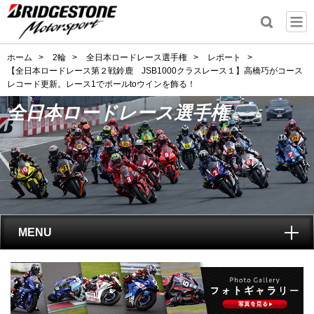
ホーム
>
2輪
>
全日本ロードレース選手権
>
レポート
>
【全日本ロードレース第２戦鈴鹿 JSB1000クラスレース１】高橋巧がコース
レコード更新。レース1でポールtoウインを飾る！
全日本ロードレース選手権
MENU
トップ
全日本ロードレース選手権
とは?