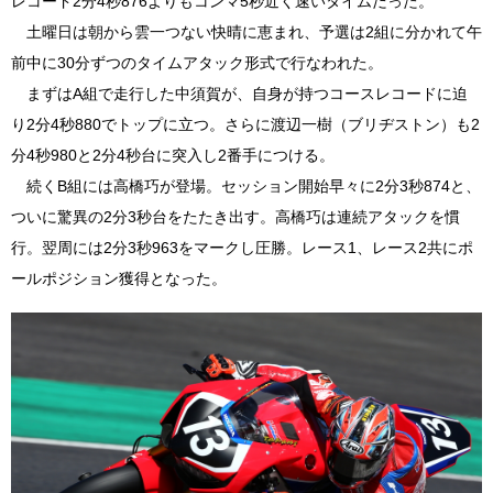
レコード2分4秒876よりもコンマ5秒近く速いタイムだった。
土曜日は朝から雲一つない快晴に恵まれ、予選は2組に分かれて午
前中に30分ずつのタイムアタック形式で行なわれた。
まずはA組で走行した中須賀が、自身が持つコースレコードに迫
り2分4秒880でトップに立つ。さらに渡辺一樹（ブリヂストン）も2
分4秒980と2分4秒台に突入し2番手につける。
続くB組には高橋巧が登場。セッション開始早々に2分3秒874と、
ついに驚異の2分3秒台をたたき出す。高橋巧は連続アタックを慣
行。翌周には2分3秒963をマークし圧勝。レース1、レース2共にポ
ールポジション獲得となった。