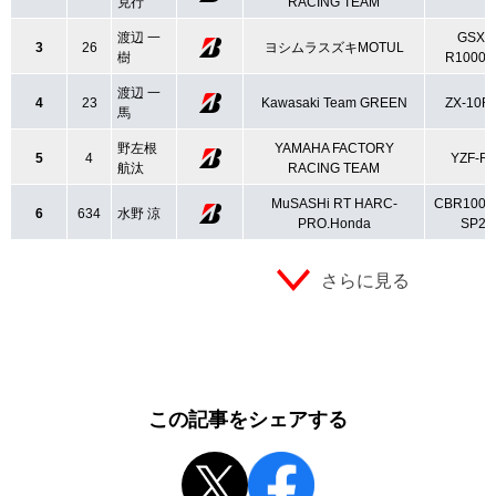
克行
RACING TEAM
渡辺 一
GSX-
3
26
ヨシムラスズキMOTUL
樹
R1000L
渡辺 一
4
23
Kawasaki Team GREEN
ZX-10R
馬
野左根
YAMAHA FACTORY
5
4
YZF-R
航汰
RACING TEAM
MuSASHi RT HARC-
CBR1000
6
634
水野 涼
PRO.Honda
SP2
さらに見る
この記事をシェアする