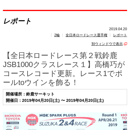
レポート
レポート
速報
2019.04.20
2輪
全日本ロードレース選手権
レポート
レース開催
スケジュール
別ウィンドウで表示
ポイント
ランキング
【全日本ロードレース第２戦鈴鹿
JSB1000クラスレース１】高橋巧が
コースレコード更新。レース1でポ
ールtoウインを飾る！
開催場所：鈴鹿サーキット
開催日：2019年04月20日(土) 〜 2019年04月20日(土)