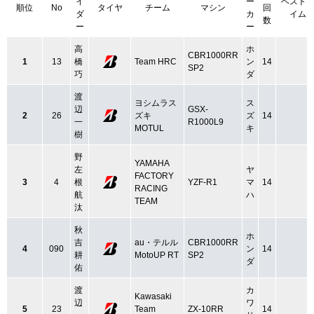
イ
ー
ベスト
順位
No
タイヤ
チーム
マシン
回
ダ
カ
イム
数
ー
ー
高
ホ
CBR1000RR
1
13
橋
Team HRC
ン
14
SP2
巧
ダ
渡
ヨシムラス
ス
辺
GSX-
2
26
ズキ
ズ
14
一
R1000L9
MOTUL
キ
樹
野
YAMAHA
左
ヤ
FACTORY
3
4
根
YZF-R1
マ
14
RACING
航
ハ
TEAM
汰
秋
ホ
吉
au・テルル
CBR1000RR
4
090
ン
14
耕
MotoUP RT
SP2
ダ
佑
渡
カ
Kawasaki
辺
ワ
5
23
Team
ZX-10RR
14