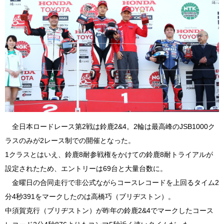
全日本ロードレース第2戦は鈴鹿2&4。2輪は最高峰のJSB1000ク
ラスのみが2レース制での開催となった。
1クラスとはいえ、鈴鹿8耐参戦権をかけての鈴鹿8耐トライアルが
設定されたため、エントリーは69台と大量台数に。
金曜日の合同走行で非公式ながらコースレコードを上回るタイム2
分4秒391をマークしたのは高橋巧（ブリヂストン）。
中須賀克行（ブリヂストン）が昨年の鈴鹿2&4でマークしたコース