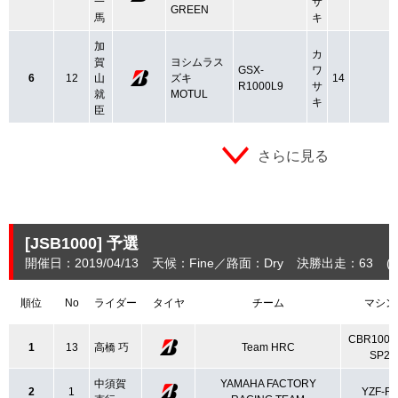
一
サ
GREEN
馬
キ
加
カ
賀
ヨシムラス
GSX-
ワ
6
12
山
ズキ
14
R1000L9
サ
就
MOTUL
キ
臣
さらに見る
[JSB1000]
予選
開催日：2019/04/13
天候：Fine
路面：Dry
決勝出走：63
(
順位
No
ライダー
タイヤ
チーム
マシン
CBR1000
1
13
高橋 巧
Team HRC
SP2
中須賀
YAMAHA FACTORY
2
1
YZF-R