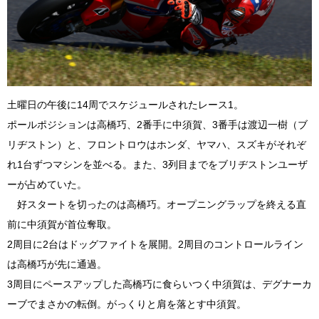
土曜日の午後に14周でスケジュールされたレース1。
ポールポジションは高橋巧、2番手に中須賀、3番手は渡辺一樹（ブ
リヂストン）と、フロントロウはホンダ、ヤマハ、スズキがそれぞ
れ1台ずつマシンを並べる。また、3列目までをブリヂストンユーザ
ーが占めていた。
好スタートを切ったのは高橋巧。オープニングラップを終える直
前に中須賀が首位奪取。
2周目に2台はドッグファイトを展開。2周目のコントロールライン
は高橋巧が先に通過。
3周目にペースアップした高橋巧に食らいつく中須賀は、デグナーカ
ーブでまさかの転倒。がっくりと肩を落とす中須賀。