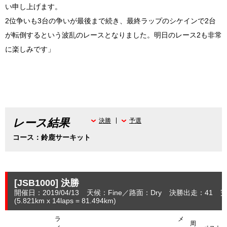
い申し上げます。
2位争いも3台の争いが最後まで続き、最終ラップのシケインで2台
が転倒するという波乱のレースとなりました。明日のレース2も非常
に楽しみです」
レース結果
決勝
予選
コース：鈴鹿サーキット
[JSB1000]
決勝
開催日：2019/04/13
天候：Fine
路面：Dry
決勝出走：41
完
(5.821
km
x 14laps = 81.494
km
)
ラ
メ
周