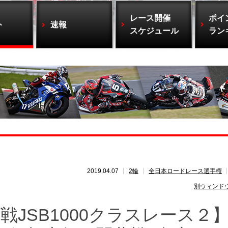
レース開催
ポイ
ト
速報
スケジュール
ラン
2019.04.07
2輪
全日本ロードレース選手権
別ウィンド
JSB1000クラスレース２