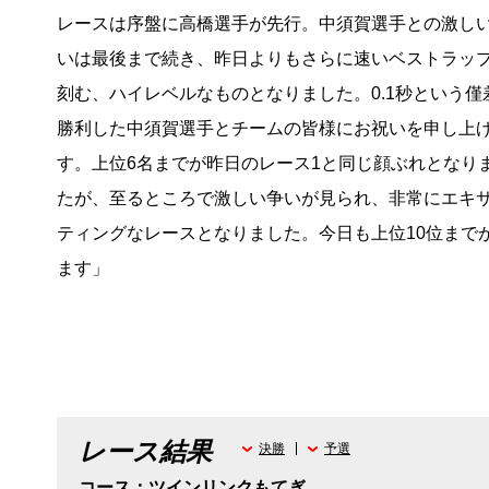
レースは序盤に高橋選手が先行。中須賀選手との激し
いは最後まで続き、昨日よりもさらに速いベストラッ
刻む、ハイレベルなものとなりました。0.1秒という僅
勝利した中須賀選手とチームの皆様にお祝いを申し上
す。上位6名までが昨日のレース1と同じ顔ぶれとなり
たが、至るところで激しい争いが見られ、非常にエキ
ティングなレースとなりました。今日も上位10位まで
ます」
レース結果
決勝
予選
コース：ツインリンクもてぎ