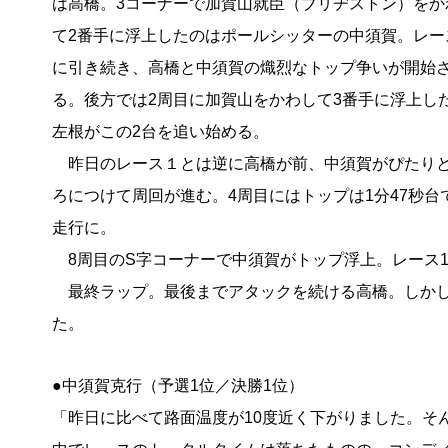
は高橋。3コーナーで加賀山就臣（ブリヂストン）をか
て2番手に浮上したのはポールシッターの中須賀。レー
に引き続き、高橋と中須賀の熾烈なトップ争いが開始
る。後方では2周目に加賀山をかわして3番手に浮上し
左根がこの2台を追い始める。
昨日のレース１とは逆に高橋が前、中須賀がぴたり
ろにつけて周回が進む。4周目にはトップは1分47秒
走行に。
8周目のS字コーナーで中須賀がトップ浮上。レース
最終ラップ。最後までアタックを続ける高橋。しかし前
た。
●中須賀克行（予選1位／決勝1位）
「昨日に比べて路面温度が10度近く下がりました。そ