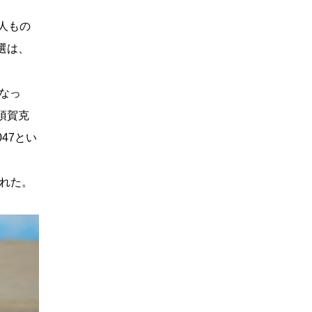
人もの
選は、
になっ
須賀克
47とい
された。