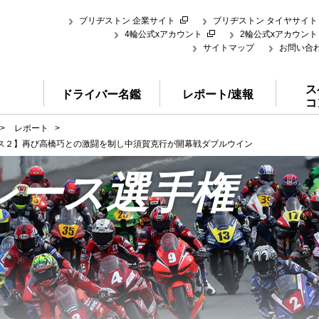
ブリヂストン 企業サイト
ブリヂストン タイヤサイト
4輪公式xアカウント
2輪公式xアカウント
サイトマップ
お問い合
ス
ドライバー名鑑
レポート/速報
コ
>
レポート
>
レース２】再び高橋巧との激闘を制し中須賀克行が開幕戦ダブルウイン
レース選手権