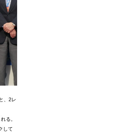
と、2レ
される。
クして