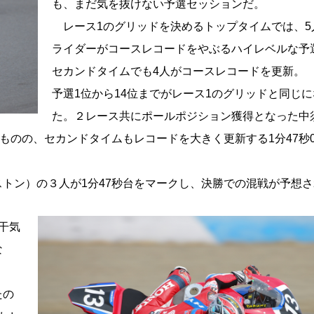
も、まだ気を抜けない予選セッションだ。
レース1のグリッドを決めるトップタイムでは、5
ライダーがコースレコードをやぶるハイレベルな予
セカンドタイムでも4人がコースレコードを更新。
予選1位から14位までがレース1のグリッドと同じ
た。２レース共にポールポジション獲得となった中
ものの、セカンドタイムもレコードを大きく更新する1分47秒0
トン）の３人が1分47秒台をマークし、決勝での混戦が予想
干気
な
たの