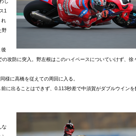
わし
ス1
され
た野
と後
台での攻防に突入。野左根はこのハイペースについていけず、徐
1同様に高橋を従えての周回に入る。
に出ることはできず、0.113秒差で中須賀がダブルウインを
んな