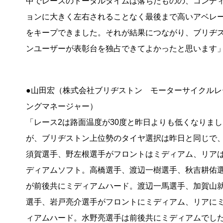
中でレースのトータルタイムは落ちたものの、コンデ
ョンに大きく左右されることなく最後まで高いアベレ
をキープできました。それが結果につながり、ブリヂ
ンユーザーが表彰台を独占できてよかったと思います
●山田宏（株式会社ブリヂストン モーターサイクルレ
ングマネージャー）
「レース2は路面温度が30度と昨日よりも低くなりまし
が、ブリヂストン上位勢のタイヤ選択は昨日と同じで
須賀選手、野左根選手がフロントはミディアム、リア
ディアムソフト。高橋選手、渡辺一樹選手、秋吉耕佑
が前後共にミディアムハード。渡辺一馬選手、加賀山
選手、岩戸亮介選手がフロントにミディアム、リアに
ィアムハード。水野亮選手は前後共にミディアムでし