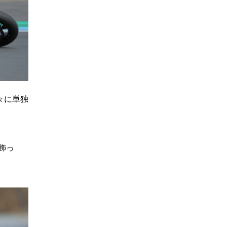
々に単独
飾っ