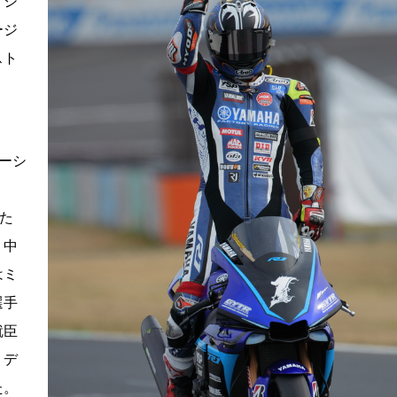
ィシ
ージ
スト
」
ーシ
た
、中
はミ
選手
就臣
ミデ
た。