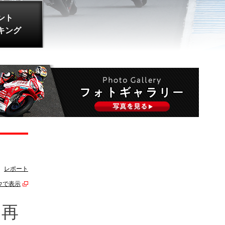
ント
キング
レポート
ウで表示
】再