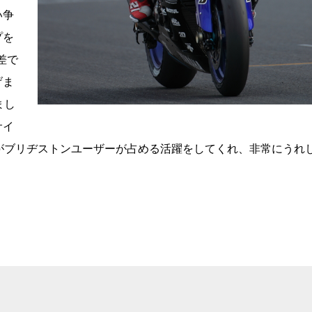
い争
プを
差で
げま
まし
サイ
がブリヂストンユーザーが占める活躍をしてくれ、非常にうれ