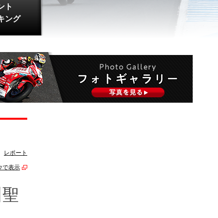
ント
キング
レポート
ウで表示
川聖