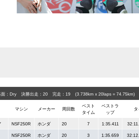
面：Dry
決勝出走：20
完走：19
(3.738
km
x 20laps = 74.75
km
)
ベスト
ベストラ
マシン
メーカー
周回数
タ
タイム
ップ
Y
NSF250R
ホンダ
20
7
1:35.411
32:11
NSF250R
ホンダ
20
3
1:35.659
32:12