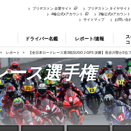
ブリヂストン 企業サイト
ブリヂストン タイヤサイト
4輪公式xアカウント
2輪公式xアカウント
サイトマップ
お問い合
ス
ドライバー名鑑
レポート/速報
コ
>
レポート
>
【全日本ロードレース第3戦SUGO J-GP3 決勝】長谷川聖が
レース選手権