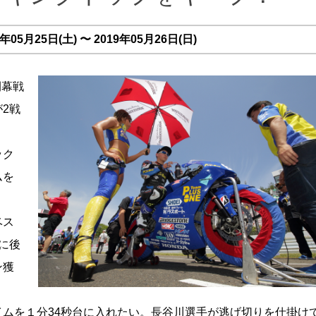
05月25日(土) 〜 2019年05月26日(日)
開幕戦
2戦
ック
ムを
ベス
に後
ン獲
ムを１分34秒台に入れたい。長谷川選手が逃げ切りを仕掛け