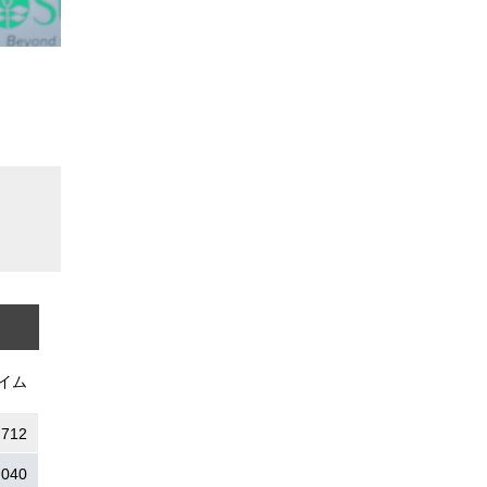
イム
.712
.040