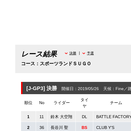
レース結果
決勝
予選
コース：スポーツランドＳＵＧＯ
[J-GP3]
決勝
開催日：2019/05/26
天候：Fine
路
タイ
順位
No
ライダー
チーム
ヤ
1
11
鈴木 大空翔
DL
BATTLE FACTOR
2
36
長谷川 聖
BS
CLUB Y'S