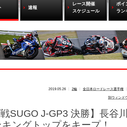
レース開催
ポイ
ト
速報
スケジュール
ラン
2019.05.26
2輪
全日本ロードレース選手権
別ウィンド
SUGO J-GP3 決勝】長谷
ンキングトップをキープ！