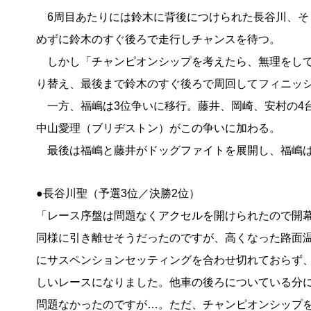
6周目あたりには鈴木に背後につけられた長谷川、そ
めずに鈴木のすぐ後ろで走行しチャンスを待つ。
しかし「チャンピオンシップを考えたら、無理をして
り替え、最後まで鈴木のすぐ後ろで周回してフィニッ
一方、福嶋は3位争いに移行。藤井、岡崎、安村の4
中山愛理（ブリヂストン）がこの争いに加わる。
最後は福嶋と藤井がドッグファイトを展開し、福嶋は
●長谷川聖（予選3位／決勝2位）
「レース序盤は問題なくアクセルを開けられたので開
同様に引き離せそうだったのですが、高くなった路面
にサスペンションセッティングを合わせ切れておらず
しいレースになりました。他車の後ろについている分
問題なかったのですが…。ただ、チャンピオンシップ