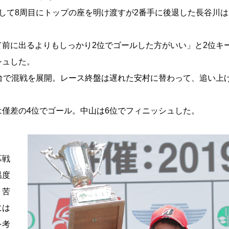
して8周目にトップの座を明け渡すが2番手に後退した長谷川は
前に出るよりもしっかり2位でゴールした方がいい」と2位キ
シュした。
台で混戦を展開。レース終盤は遅れた安村に替わって、追い上
僅差の4位でゴール。中山は6位でフィニッシュした。
幕戦
温度
、苦
には
を考