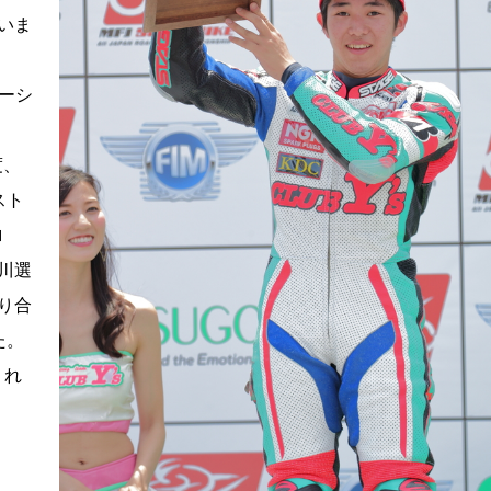
いま
ーシ
度、
スト
ロ
川選
り合
た。
うれ