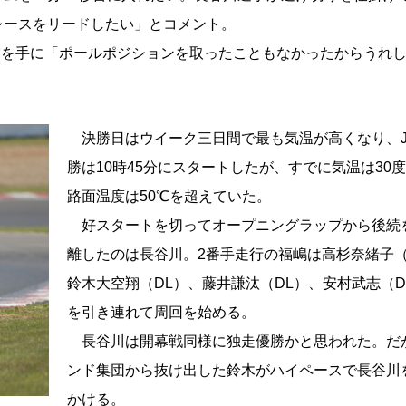
レースをリードしたい」とコメント。
賞を手に「ポールポジションを取ったこともなかったからうれ
決勝日はウイーク三日間で最も気温が高くなり、J-
勝は10時45分にスタートしたが、すでに気温は30
路面温度は50℃を超えていた。
好スタートを切ってオープニングラップから後続
離したのは長谷川。2番手走行の福嶋は高杉奈緒子（
鈴木大空翔（DL）、藤井謙汰（DL）、安村武志（D
を引き連れて周回を始める。
長谷川は開幕戦同様に独走優勝かと思われた。だ
ンド集団から抜け出した鈴木がハイペースで長谷川
かける。