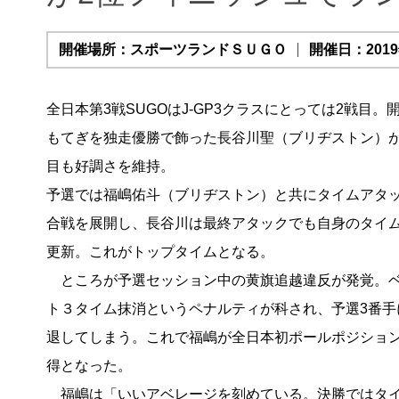
開催場所：スポーツランドＳＵＧＯ
開催日：2019年
全日本第3戦SUGOはJ-GP3クラスにとっては2戦目。
もてぎを独走優勝で飾った長谷川聖（ブリヂストン）が
目も好調さを維持。
予選では福嶋佑斗（ブリヂストン）と共にタイムアタ
合戦を展開し、長谷川は最終アタックでも自身のタイ
更新。これがトップタイムとなる。
ところが予選セッション中の黄旗追越違反が発覚。
ト３タイム抹消というペナルティが科され、予選3番手
退してしまう。これで福嶋が全日本初ポールポジショ
得となった。
福嶋は「いいアベレージを刻めている。決勝ではタイ