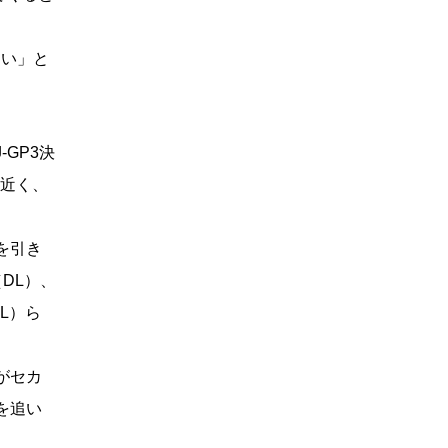
しい」と
GP3決
度近く、
を引き
DL）、
L）ら
がセカ
を追い