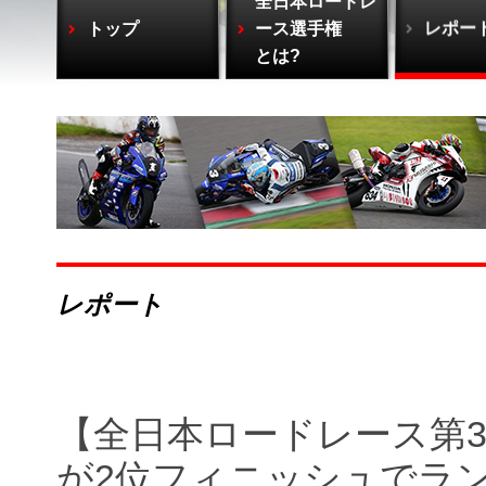
全日本ロードレ
トップ
ース選手権
レポー
とは?
レポート
【全日本ロードレース第3戦
が2位フィニッシュでラ