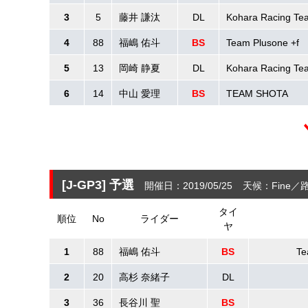
3
5
藤井 謙汰
DL
Kohara Racing Te
4
88
福嶋 佑斗
BS
Team Plusone +f
5
13
岡崎 静夏
DL
Kohara Racing Te
6
14
中山 愛理
BS
TEAM SHOTA
[J-GP3]
予選
開催日：2019/05/25
天候：Fine
路
タイ
順位
No
ライダー
ヤ
1
88
福嶋 佑斗
BS
Te
2
20
高杉 奈緒子
DL
3
36
長谷川 聖
BS