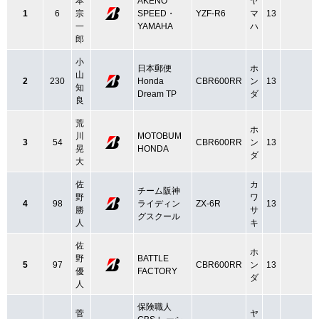
本
AKENO
ヤ
1
6
宗
SPEED・
YZF-R6
マ
13
一
YAMAHA
ハ
郎
小
日本郵便
ホ
山
2
230
Honda
CBR600RR
ン
13
知
Dream TP
ダ
良
荒
ホ
川
MOTOBUM
3
54
CBR600RR
ン
13
晃
HONDA
ダ
大
佐
カ
チーム阪神
野
ワ
4
98
ライディン
ZX-6R
13
勝
サ
グスクール
人
キ
佐
ホ
野
BATTLE
5
97
CBR600RR
ン
13
優
FACTORY
ダ
人
保険職人
菅
ヤ