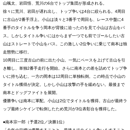
山颯太、岩田悟、荒川の6台でトップ集団が形成される。
徐々に荒川、岩田が遅れ出し、トップ争いは4台に絞られる。4周目
に古山が2番手浮上。小山は淡々と3番手で周回も、レース中盤に4
番手のタイトルを争う岡本が背後に迫ったのを見て小山は古山をパ
ス。しかしタイトル争いにはからまず一つでも前でゴールしたい古
山はストレートで小山をパス。この激しい2位争いに乗じて南本は独
走態勢に移行。
10周目に三度古山の前に出た小山。一気にペースを上げて古山を引
き離し、単独2番手走行を開始。さらに南本との差を詰めてトップ争
いに持ち込む。一方の岡本は12周目に単独転倒。この時点で小山の
タイトル獲得が決定。しかし小山は攻撃の手を緩めない。最後まで
南本とドッグファイトを展開。
優勝争いは南本に軍配。小山は2位でタイトルを獲得。古山が最終ラ
ップ最終シケインで転倒したため荒川が3位表彰台を獲得した。
●南本宗一郎（予選2位／決勝1位）
「今年の目標は優勝することと、最後までタイトル争いをすること