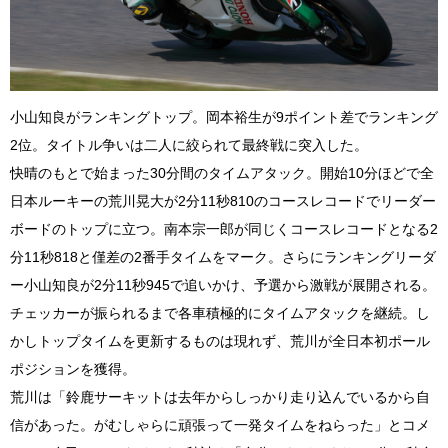
小山知良がランキングトップ。岡本裕生が9ポイント差でランキング
2位。タイトル争いは二人に絞られて最終戦に突入した。
快晴のもとで始まった30分間のタイムアタック。開始10分ほどで全
日本ルーキーの荒川晃大が2分11秒810のコースレコードでリーダー
ボードのトップに立つ。南本宗一郎が同じくコースレコードとなる2
分11秒818と僅差の2番手タイムをマーク。さらにランキングリーダ
ー小山知良が2分11秒945で追いかけ、予選から激戦が展開される。
チェッカーが振られるまで各車積極的にタイムアタックを継続。し
かしトップタイムを更新するものは現れず、荒川が全日本初ポール
ポジションを獲得。
荒川は「鈴鹿サーキットは去年からしっかり走り込んでいるから自
信があった。がむしゃらに頑張って一発タイムをねらった」とコメ