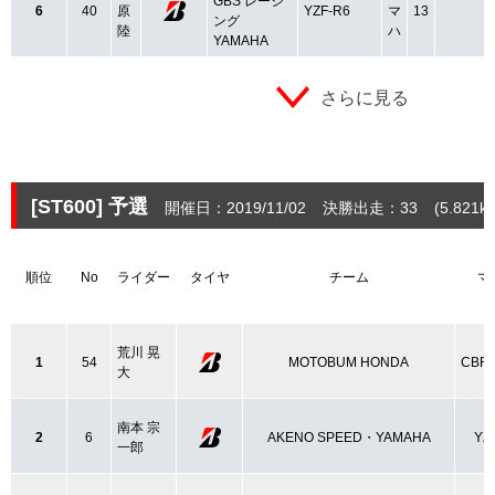
GBS レーシ
6
40
原
YZF-R6
マ
13
ング
陸
ハ
YAMAHA
さらに見る
[ST600]
予選
開催日：2019/11/02
決勝出走：33
(5.821
k
順位
No
ライダー
タイヤ
チーム
マ
荒川 晃
1
54
MOTOBUM HONDA
CBR
大
南本 宗
2
6
AKENO SPEED・YAMAHA
YZ
一郎