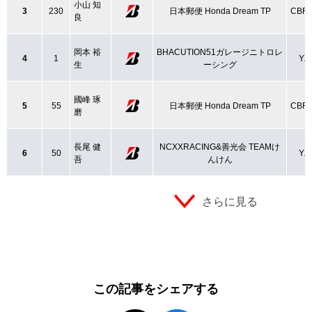
小山 知
3
230
日本郵便 Honda Dream TP
CBR
良
岡本 裕
BHACUTION51ガレージニトロレ
4
1
YZ
生
ーシング
國峰 琢
5
55
日本郵便 Honda Dream TP
CBR
磨
長尾 健
NCXXRACING&善光会 TEAMけ
6
50
YZ
吾
んけん
さらに見る
この記事をシェアする