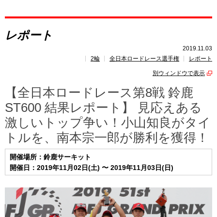
レポート
レポート
速報
2019.11.03
2輪
全日本ロードレース選手権
レポート
レース開催
スケジュール
別ウィンドウで表示
ポイント
ランキング
【全日本ロードレース第8戦 鈴鹿
ST600 結果レポート】 見応えある
激しいトップ争い！小山知良がタイ
トルを、南本宗一郎が勝利を獲得！
開催場所：鈴鹿サーキット
開催日：2019年11月02日(土) 〜 2019年11月03日(日)