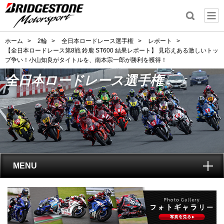
ホーム
>
2輪
>
全日本ロードレース選手権
>
レポート
>
【全日本ロードレース第8戦 鈴鹿 ST600 結果レポート】 見応えある激しいトッ
プ争い！小山知良がタイトルを、南本宗一郎が勝利を獲得！
全日本ロードレース選手権
MENU
トップ
全日本ロードレース選手権
とは?