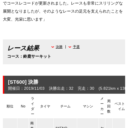
でコースレコードが更新されました。レースも非常にスリリングな
展開となりましたが、そのようなレースの足元を支えられたことを
大変、光栄に思います」
レース結果
決勝
予選
コース：鈴鹿サーキット
[ST600]
決勝
開催日：2019/11/03
決勝出走：32
完走：30
(5.821
km
x 13la
ラ
メ
周
イ
ー
ベスト
順位
No
タイヤ
チーム
マシン
回
ダ
カ
イム
数
ー
ー
南