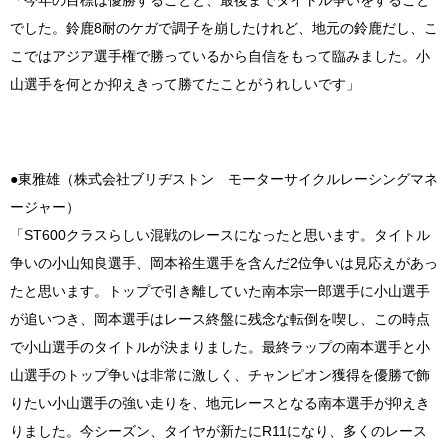
でした。鈴鹿8耐のケガで調子を崩したけれど、地元の鈴鹿だし、こ
こではアジア選手権で勝っているから自信をもって臨みました。小
山選手を何とか抑えきって勝てたことがうれしいです」
●東雅雄（株式会社ブリヂストン モーターサイクルレーシングマネ
ージャー）
「ST600クラスらしい混戦のレースになったと思います。タイトル
争いの小山知良選手、岡本裕生選手を含んだ2位争いは見応えがあっ
たと思います。トップで引き離していた南本宗一郎選手に小山選手
が追いつき、岡本選手はレース終盤に残念な転倒を喫し、この時点
で小山選手のタイトルが決まりました。最終ラップの南本選手と小
山選手のトップ争いは非常に激しく、チャンピオン獲得を優勝で飾
りたい小山選手の強い走りを、地元レースとなる南本選手が抑えき
りました。今シーズン、タイヤが新たにR11になり、多くのレース