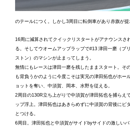
のテールにつく。しかし3周目に転倒車があり赤旗が提
16周に減算されてクイックリスタートがアナウンスさ
る。そしてウオームアップラップで#13 津田一磨（ブ
ストン）のマシンが止まってしまう。
無情にもレースは津田一磨を残したままスタート。そ
も背負うかのように今度こそは実兄の津田拓也がホー
ョットを奪い、中須賀、岡本、水野を従える。
2周目の130R立ち上がりで中須賀が津田拓也を捕らえ
ップ浮上。津田拓也はあきらめずに中須賀の背後にピ
とつける。
6周目。津田拓也と中須賀がサイドbyサイドの激しいバ