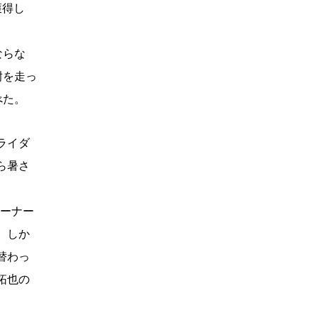
獲得し
ならな
耐を走っ
べた。
ライダ
ら暑さ
コーナー
。しか
替わっ
拓也の