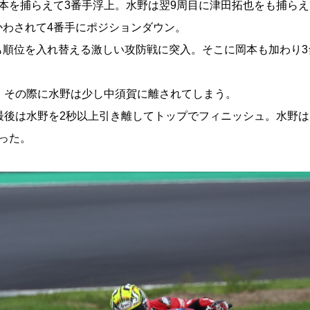
本を捕らえて3番手浮上。水野は翌9周目に津田拓也をも捕らえ
わされて4番手にポジションダウン。
も順位を入れ替える激しい攻防戦に突入。そこに岡本も加わり3
。その際に水野は少し中須賀に離されてしまう。
最後は水野を2秒以上引き離してトップでフィニッシュ。水野
った。