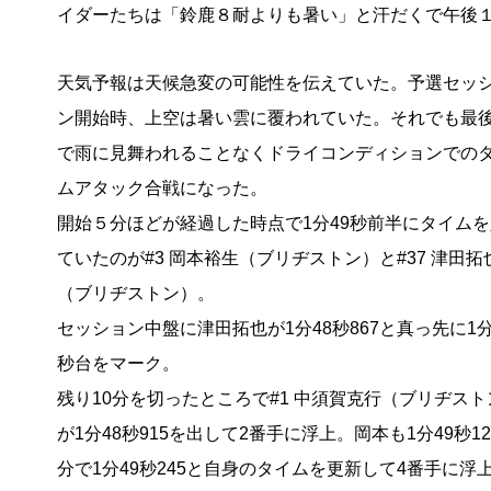
イダーたちは「鈴鹿８耐よりも暑い」と汗だくで午後１
天気予報は天候急変の可能性を伝えていた。予選セッ
ン開始時、上空は暑い雲に覆われていた。それでも最
で雨に見舞われることなくドライコンディションでの
ムアタック合戦になった。
開始５分ほどが経過した時点で1分49秒前半にタイム
ていたのが#3 岡本裕生（ブリヂストン）と#37 津田拓
（ブリヂストン）。
セッション中盤に津田拓也が1分48秒867と真っ先に1分
秒台をマーク。
残り10分を切ったところで#1 中須賀克行（ブリヂスト
が1分48秒915を出して2番手に浮上。岡本も1分49秒
分で1分49秒245と自身のタイムを更新して4番手に浮