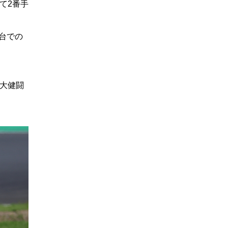
て2番手
台での
は大健闘