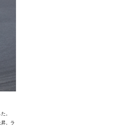
した。
上昇。ラ