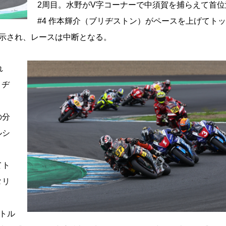
2周目。水野がV字コーナーで中須賀を捕らえて首位
#4 作本輝介（ブリヂストン）がペースを上げてト
示され、レースは中断となる。
れ
リヂ
の分
ルシ
てト
タリ
トル