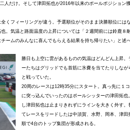
二人だけ。そして津田拓也が2016年以来のポールポジション
は全くフィーリングが違う。予選順位がそのまま決勝順位には
拓也。気温と路面温度の上昇については「２週間前には鈴鹿８
はチームのみんなに喜んでもらえる結果を持ち帰りたい」と述
勝日も上空に雲があるものの気温はどんどん上昇。
ーたちはグリッドでも首筋に氷嚢を当てたりしなが
と戦っていた。
20周のレースは12時35分にスタート。真っ先に１
に突っ込んでいったのはポールシッターの津田拓也
し津田拓也は止まりきれずにラインを大きく外す。
てレースをリードしたは中須賀、水野、岡本、津田
順で4台のトップ集団が形成される。