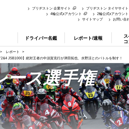
ブリヂストン 企業サイト
ブリヂストン タイヤサイト
4輪公式xアカウント
2輪公式xアカウント
サイトマップ
お問い合
ス
ドライバー名鑑
レポート/速報
コ
>
レポート
>
ぎ2&4 JSB1000】絶対王者の中須賀克行が津田拓也、水野涼とのバトルを制す！
レース選手権