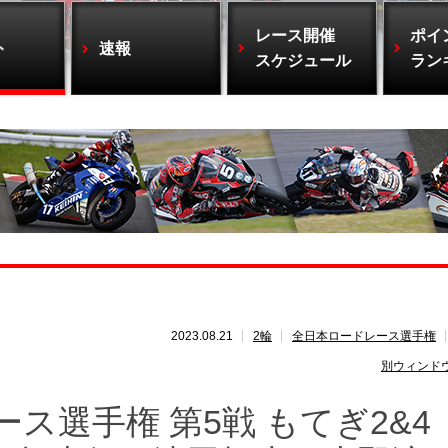
レース開催
ポイ
ト
速報
スケジュール
ラン
2023.08.21
2輪
全日本ロードレース選手権
別ウィンド
ース選手権 第5戦 もてぎ2&4