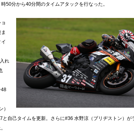
時50分から40分間のタイムアタックを行なった。
ショ
後ま
タイ
を入れ
也
48
ン）
127と自己タイムを更新。さらに#36 水野涼（ブリヂストン）が
上。