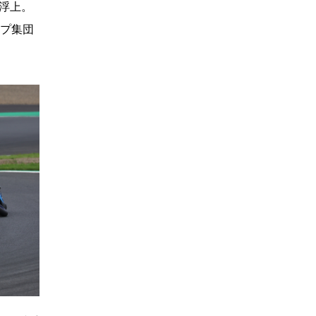
浮上。
ップ集団