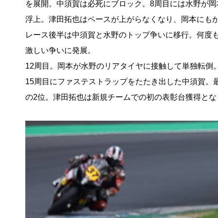
を展開。中須賀は必死にブロック。8周目には水野が岡
浮上。津田拓也はペースが上がらなくなり、岡本にもか
レース後半は中須賀と水野のトップ争いに移行。何度
激しい争いに発展。
12周目。岡本が水野のリアタイヤに接触して単独転倒
15周目にファステストラップをたたき出した中須賀。
の2位。津田拓也は新規チームでの初の表彰台獲得とな