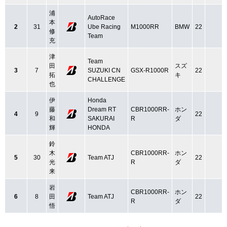
浦
AutoRace
本
2
31
Ube Racing
M1000RR
BMW
22
修
Team
充
津
Team
田
スズ
3
7
SUZUKI CN
GSX-R1000R
22
拓
キ
CHALLENGE
也
伊
Honda
藤
Dream RT
CBR1000RR-
ホン
4
9
22
和
SAKURAI
R
ダ
輝
HONDA
鈴
木
CBR1000RR-
ホン
5
30
Team ATJ
22
光
R
ダ
来
岩
CBR1000RR-
ホン
6
8
田
Team ATJ
22
R
ダ
悟