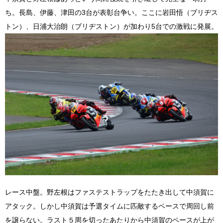
ち。長島、伊藤、津田の3台が表彰台争い。ここに岩田悟（ブリヂス
トン）、日浦大治朗（ブリヂストン）が加わり5台での激戦に発展。
レース中盤。野左根はファステストラップをたたき出して中須賀に
アタック。しかし中須賀は予選タイムに匹敵するペースで周回し前
を譲らない。ラスト５周を切ったあたりから中須賀のペースが上が