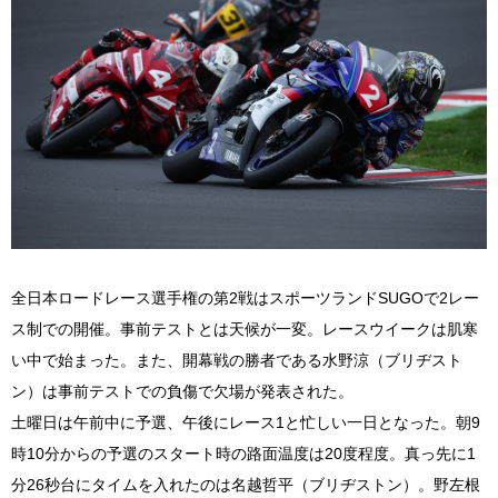
全日本ロードレース選手権の第2戦はスポーツランドSUGOで2レー
ス制での開催。事前テストとは天候が一変。レースウイークは肌寒
い中で始まった。また、開幕戦の勝者である水野涼（ブリヂスト
ン）は事前テストでの負傷で欠場が発表された。
土曜日は午前中に予選、午後にレース1と忙しい一日となった。朝9
時10分からの予選のスタート時の路面温度は20度程度。真っ先に1
分26秒台にタイムを入れたのは名越哲平（ブリヂストン）。野左根