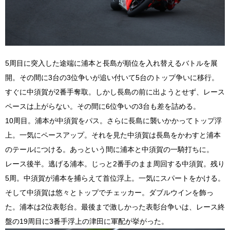
5周目に突入した途端に浦本と長島が順位を入れ替えるバトルを展
開。その間に3台の3位争いが追い付いて5台のトップ争いに移行。
すぐに中須賀が2番手奪取。しかし長島の前に出ようとせず、レース
ペースは上がらない。その間に6位争いの3台も差を詰める。
10周目。浦本が中須賀をパス。さらに長島に襲いかかってトップ浮
上。一気にペースアップ。それを見た中須賀は長島をかわすと浦本
のテールにつける。あっという間に浦本と中須賀の一騎打ちに。
レース後半。逃げる浦本。じっと2番手のまま周回する中須賀。残り
5周。中須賀が浦本を捕らえて首位浮上。一気にスパートをかける。
そして中須賀は悠々とトップでチェッカー。ダブルウインを飾っ
た。浦本は2位表彰台。最後まで激しかった表彰台争いは、レース終
盤の19周目に3番手浮上の津田に軍配が挙がった。