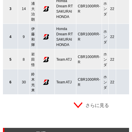
Honda
浦
ホ
Dream RT
CBR1000RR-
3
14
大
ン
22
SAKURAI
R
治
ダ
HONDA
朗
伊
Honda
ホ
藤
Dream RT
CBR1000RR-
4
9
ン
22
和
SAKURAI
R
ダ
輝
HONDA
岩
ホ
CBR1000RR-
5
8
田
Team ATJ
ン
22
R
悟
ダ
鈴
ホ
木
CBR1000RR-
6
30
Team ATJ
ン
22
光
R
ダ
来
さらに見る