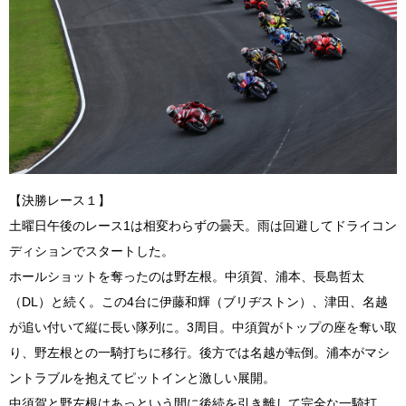
【決勝レース１】
土曜日午後のレース1は相変わらずの曇天。雨は回避してドライコン
ディションでスタートした。
ホールショットを奪ったのは野左根。中須賀、浦本、長島哲太
（DL）と続く。この4台に伊藤和輝（ブリヂストン）、津田、名越
が追い付いて縦に長い隊列に。3周目。中須賀がトップの座を奪い取
り、野左根との一騎打ちに移行。後方では名越が転倒。浦本がマシ
ントラブルを抱えてピットインと激しい展開。
中須賀と野左根はあっという間に後続を引き離して完全な一騎打