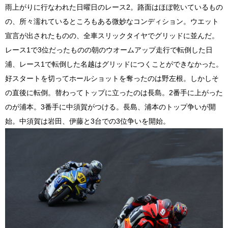
雨上がりに行なわれた日曜日のレース2。路面はほぼ乾いているもの
の、所々濡れているところもある微妙なコンディション。ウエット
宣言が出されたものの、全車スリックタイヤでグリッドに並んだ。
レース1で3位だったものの朝のウオームアップ走行で転倒した日
浦、レース1で転倒した名越はグリッドにつくことができなかった。
好スタートを切ってホールショットを奪ったのは野左根。しかしそ
の直後に転倒。替わってトップに立ったのは長島。2番手に上がった
のが浦本。3番手に中須賀がつける。長島、浦本のトップ争いが開
始。中須賀は岩田、伊藤と3台での3位争いを開始。