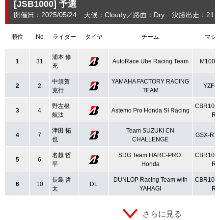
[JSB1000]
予選
開催日：2025/05/24
天候：Cloudy
路面：Dry
決勝出走：21
順位
No
ライダー
タイヤ
チーム
マシ
浦本 修
1
31
AutoRace Ube Racing Team
M1000
充
中須賀
YAMAHA FACTORY RACING
2
2
YZF-
克行
TEAM
野左根
CBR100
3
4
Astemo Pro Honda SI Racing
航汰
R
津田 拓
Team SUZUKI CN
4
7
GSX-R1
也
CHALLENGE
名越 哲
SDG Team HARC‐PRO.
CBR100
5
6
平
Honda
R
長島 哲
DUNLOP Racing Team with
CBR100
6
10
DL
太
YAHAGI
R
さらに見る