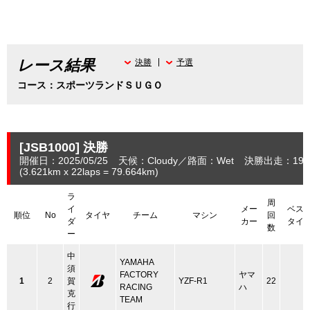
レース結果
決勝
予選
コース：スポーツランドＳＵＧＯ
[JSB1000]
決勝
開催日：2025/05/25
天候：Cloudy
路面：Wet
決勝出走：19
(3.621
km
x 22laps = 79.664
km
)
ラ
周
イ
メー
ベス
順位
No
タイヤ
チーム
マシン
回
ダ
カー
タイ
数
ー
中
YAMAHA
須
FACTORY
ヤマ
1
2
賀
YZF-R1
22
RACING
ハ
克
TEAM
行