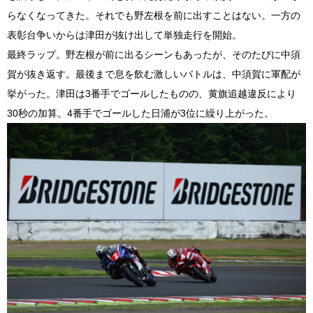
らなくなってきた。それでも野左根を前に出すことはない。一方の
表彰台争いからは津田が抜け出して単独走行を開始。
最終ラップ。野左根が前に出るシーンもあったが、そのたびに中須
賀が抜き返す。最後まで息を飲む激しいバトルは、中須賀に軍配が
挙がった。津田は3番手でゴールしたものの、黄旗追越違反により
30秒の加算。4番手でゴールした日浦が3位に繰り上がった。