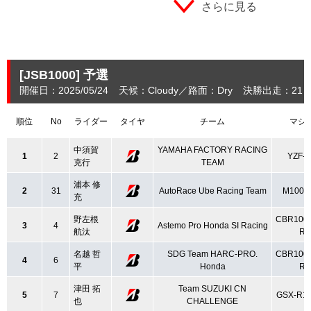
さらに見る
[JSB1000]
予選
開催日：2025/05/24
天候：Cloudy
路面：Dry
決勝出走：21
順位
No
ライダー
タイヤ
チーム
マシ
中須賀
YAMAHA FACTORY RACING
1
2
YZF-
克行
TEAM
浦本 修
2
31
AutoRace Ube Racing Team
M1000
充
野左根
CBR100
3
4
Astemo Pro Honda SI Racing
航汰
R
名越 哲
SDG Team HARC‐PRO.
CBR100
4
6
平
Honda
R
津田 拓
Team SUZUKI CN
5
7
GSX-R1
也
CHALLENGE