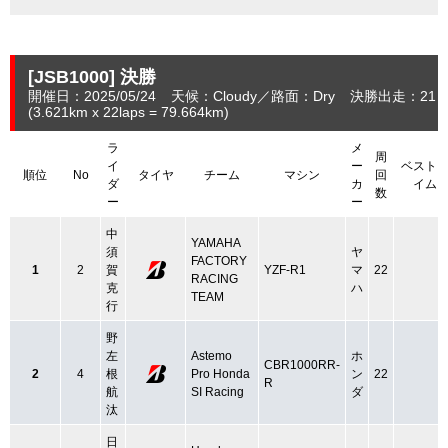
[JSB1000]
決勝
開催日：2025/05/24
天候：Cloudy
路面：Dry
決勝出走：21
(3.621
km
x 22laps = 79.664
km
)
ラ
メ
周
イ
ー
ベスト
順位
No
タイヤ
チーム
マシン
回
ダ
カ
イム
数
ー
ー
中
YAMAHA
須
ヤ
FACTORY
1
2
賀
YZF-R1
マ
22
RACING
克
ハ
TEAM
行
野
左
Astemo
ホ
CBR1000RR-
2
4
根
Pro Honda
ン
22
R
航
SI Racing
ダ
汰
日