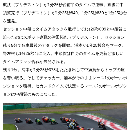
航汰（ブリヂストン）が1分26秒台前半のタイムで逆転。直後に中
須賀克行（ブリヂストン）が1分25秒849、1分25秒830と1分25秒台
を連発。
セッション中盤にタイムアタックを敢行して1分26秒099と中須賀に
迫ったのはスポット参戦の津田拓也（ブリヂストン）。セッション
残り5分で各車最後のアタックを開始。浦本が1分25秒台をマーク。
野左根も1分25秒台に突入。中須賀は自身のタイムを更新と激しい
タイムアタック合戦が展開される。
残り1分。浦本が1分25秒373をたたき出して中須賀からトップの座
を奪い取る。そしてチェッカー。浦本がそのままレース1のポールポ
ジションを獲得。セカンドタイムで決定するレース2のポールポジシ
ョンは中須賀のものになった。