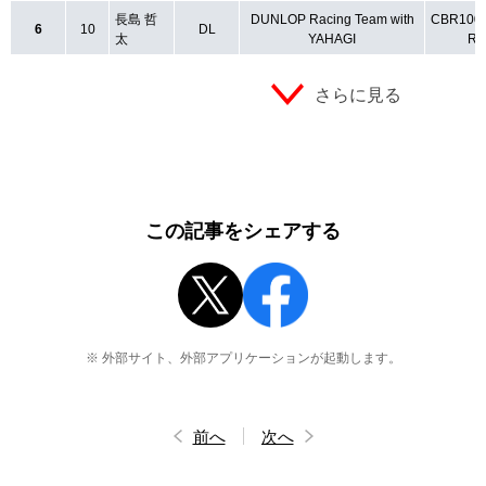
長島 哲
DUNLOP Racing Team with
CBR100
6
10
DL
太
YAHAGI
R
さらに見る
この記事をシェアする
※ 外部サイト、外部アプリケーションが起動します。
前へ
次へ