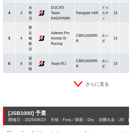
水
DUCATI
ドゥ
4
3
野
Team
Panigale V4R
カテ
15
涼
KAGAYAMA
ィ
野
左
Astemo Pro
CBR1000RR-
ホン
5
4
根
Honda SI
15
R
ダ
航
Racing
汰
岩
CBR1000RR-
ホン
6
8
田
Team ATJ
15
R
ダ
悟
さらに見る
[JSB1000]
予選
開催日：2025/08/23
天候：Fine
路面：Dry
決勝出走：20
(