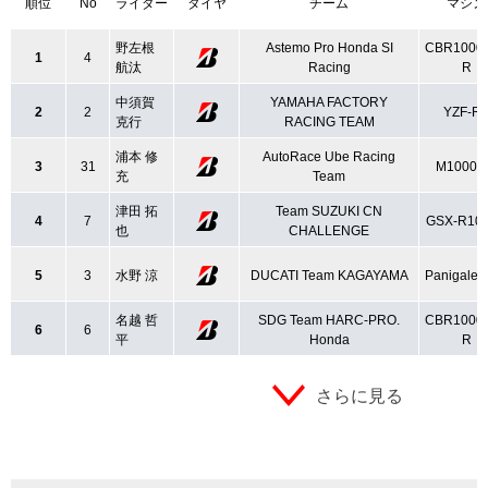
順位
No
ライダー
タイヤ
チーム
マシン
野左根
Astemo Pro Honda SI
CBR1000
1
4
航汰
Racing
R
中須賀
YAMAHA FACTORY
2
2
YZF-R
克行
RACING TEAM
浦本 修
AutoRace Ube Racing
3
31
M1000R
充
Team
津田 拓
Team SUZUKI CN
4
7
GSX-R10
也
CHALLENGE
5
3
水野 涼
DUCATI Team KAGAYAMA
Panigale 
名越 哲
SDG Team HARC‐PRO.
CBR1000
6
6
平
Honda
R
さらに見る