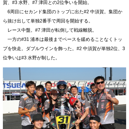
賀、#3 水野、#7 津田との2位争いを開始。
6周目にセカンド集団のトップに出た#2 中須賀。集団か
ら抜け出して単独2番手で周回を開始する。
レース中盤。#7 津田が転倒して戦線離脱。
一方の#31 浦本は最後までペースを緩めることなくトッ
プを快走。ダブルウインを飾った。#2 中須賀が単独2位、3
位争いは#3 水野が制した。