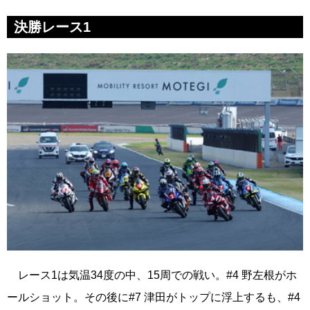
決勝レース1
レース1は気温34度の中、15周での戦い。#4 野左根がホ
ールショット。その後に#7 津田がトップに浮上するも、#4