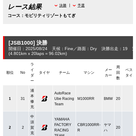
レース結果
決勝
予選
コース：モビリティリゾートもてぎ
[JSB1000]
決勝
開催日：2025/08/24
天候：Fine
路面：Dry
決勝出走：19
完
(4.801
km
x 20laps = 96.02
km
)
ラ
周
イ
メー
ベス
順位
No
タイヤ
チーム
マシン
回
ダ
カー
タイ
数
ー
浦
AutoRace
本
1
31
Ube Racing
M1000RR
BMW
20
修
Team
充
中
YAMAHA
須
FACTORY
CBR1000RR-
ヤマ
2
2
賀
20
RACING
R
ハ
克
TEAM