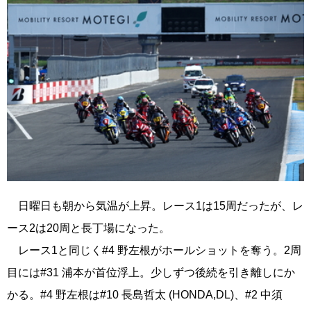
日曜日も朝から気温が上昇。レース1は15周だったが、レ
ース2は20周と長丁場になった。
レース1と同じく#4 野左根がホールショットを奪う。2周
目には#31 浦本が首位浮上。少しずつ後続を引き離しにか
かる。#4 野左根は#10 長島哲太 (HONDA,DL)、#2 中須