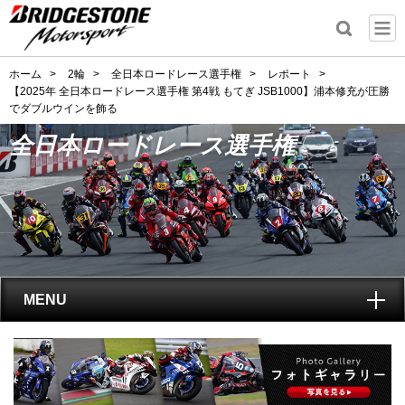
ホーム
>
2輪
>
全日本ロードレース選手権
>
レポート
>
【2025年 全日本ロードレース選手権 第4戦 もてぎ JSB1000】浦本修充が圧勝
でダブルウインを飾る
全日本ロードレース選手権
MENU
トップ
全日本ロードレース選手権
とは?