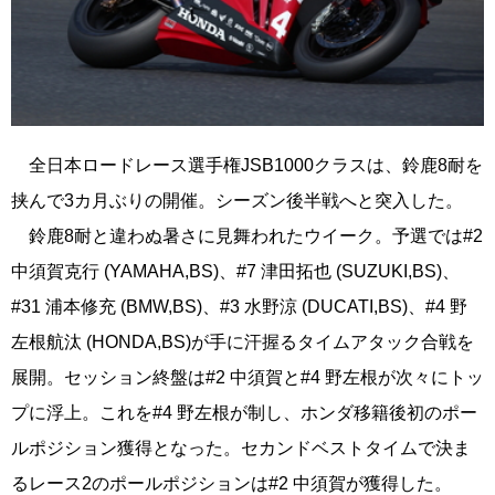
全日本ロードレース選手権JSB1000クラスは、鈴鹿8耐を
挟んで3カ月ぶりの開催。シーズン後半戦へと突入した。
鈴鹿8耐と違わぬ暑さに見舞われたウイーク。予選では#2
中須賀克行 (YAMAHA,BS)、#7 津田拓也 (SUZUKI,BS)、
#31 浦本修充 (BMW,BS)、#3 水野涼 (DUCATI,BS)、#4 野
左根航汰 (HONDA,BS)が手に汗握るタイムアタック合戦を
展開。セッション終盤は#2 中須賀と#4 野左根が次々にトッ
プに浮上。これを#4 野左根が制し、ホンダ移籍後初のポー
ルポジション獲得となった。セカンドベストタイムで決ま
るレース2のポールポジションは#2 中須賀が獲得した。