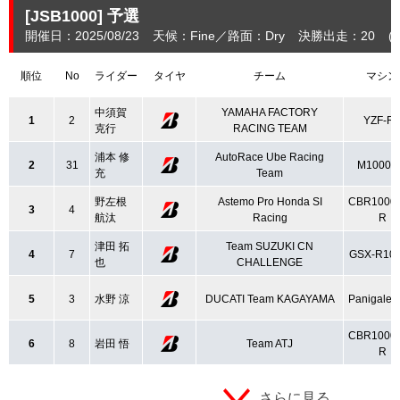
[JSB1000]
予選
開催日：2025/08/23
天候：Fine
路面：Dry
決勝出走：20
(
順位
No
ライダー
タイヤ
チーム
マシン
中須賀
YAMAHA FACTORY
1
2
YZF-R
克行
RACING TEAM
浦本 修
AutoRace Ube Racing
2
31
M1000R
充
Team
野左根
Astemo Pro Honda SI
CBR1000
3
4
航汰
Racing
R
津田 拓
Team SUZUKI CN
4
7
GSX-R10
也
CHALLENGE
5
3
水野 涼
DUCATI Team KAGAYAMA
Panigale 
CBR1000
6
8
岩田 悟
Team ATJ
R
さらに見る