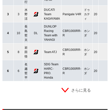
行
水
DUCATI
ドゥ
3
3
野
Team
Panigale V4R
カテ
20
涼
KAGAYAMA
ィ
長
DUNLOP
島
Racing
CBR1000RR-
ホン
4
10
DL
20
哲
Team with
R
ダ
太
YAHAGI
岩
CBR1000RR-
ホン
5
8
田
Team ATJ
20
R
ダ
悟
名
SDG Team
越
HARC‐
CBR1000RR-
ホン
6
6
20
哲
PRO.
R
ダ
平
Honda
さらに見る