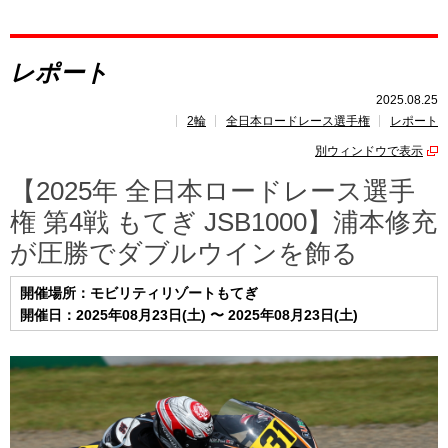
レポート
レポート
速報
2025.08.25
2輪
全日本ロードレース選手権
レポート
レース開催
スケジュール
別ウィンドウで表示
ポイント
ランキング
【2025年 全日本ロードレース選手
権 第4戦 もてぎ JSB1000】浦本修充
が圧勝でダブルウインを飾る
開催場所：モビリティリゾートもてぎ
開催日：2025年08月23日(土) 〜 2025年08月23日(土)