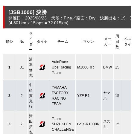
[JSB1000]
決勝
開催日：2025/08/23
天候：Fine
路面：Dry
決勝出走：19
完
(4.801
km
x 15laps = 72.015
km
)
ラ
周
イ
メー
ベス
順位
No
タイヤ
チーム
マシン
回
ダ
カー
タイ
数
ー
浦
AutoRace
本
1
31
Ube Racing
M1000RR
BMW
15
修
Team
充
中
YAMAHA
須
FACTORY
ヤマ
2
2
賀
YZF-R1
15
RACING
ハ
克
TEAM
行
津
Team
田
スズ
3
7
SUZUKI CN
GSX-R1000R
15
拓
キ
CHALLENGE
也