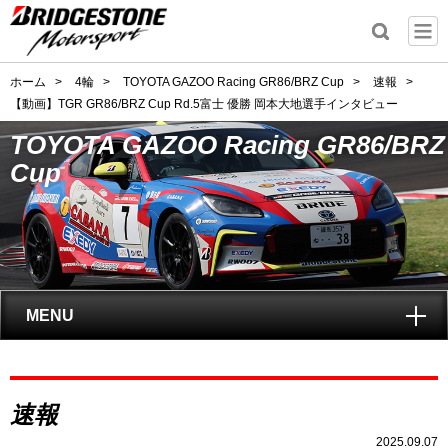
ホーム
>
4輪
>
TOYOTA GAZOO Racing GR86/BRZ Cup
>
速報
>
【動画】TGR GR86/BRZ Cup Rd.5富士 優勝 岡本大地選手インタビュー
TOYOTA GAZOO Racing GR86/BRZ
Cup
MENU
トップ
速報
GAZOO Racing GR86/BRZ Cupとは?
2025.09.07