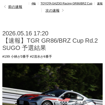
4輪
TOYOTA GAZOO Racing GR86/BRZ Cup
速報
レポート
前の速報
次の速報
速報
レース開催
スケジュール
2026.05.16 17:20
【速報】TGR GR86/BRZ Cup Rd.2
ポイント
ランキング
SUGO 予選結果
GAZOO Racing GR86/BRZ Cup INSIGHT
#199 小林が3番手 #2清水が4番手