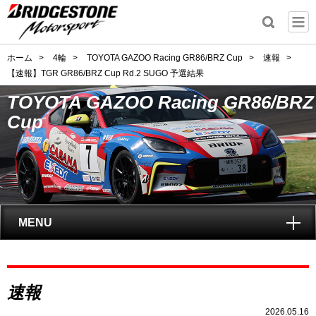
ホーム
>
4輪
>
TOYOTA GAZOO Racing GR86/BRZ Cup
>
速報
>
【速報】TGR GR86/BRZ Cup Rd.2 SUGO 予選結果
TOYOTA GAZOO Racing GR86/BRZ
Cup
MENU
トップ
速報
GAZOO Racing GR86/BRZ Cupとは?
2026.05.16