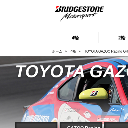
4輪
2輪
ホーム
>
4輪
>
TOYOTA GAZOO Racing GR
TOYOTA GAZO