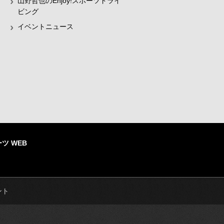
山野哲也のEnjoy!スポーツドライ
ビング
イベントニュース
ツ WEB
ント