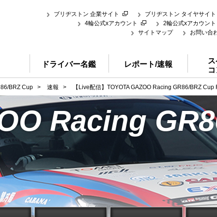
ブリヂストン 企業サイト
ブリヂストン タイヤサイト
4輪公式xアカウント
2輪公式xアカウント
サイトマップ
お問い合
ス
ドライバー名鑑
レポート/速報
コ
86/BRZ Cup
>
速報
>
【Live配信】TOYOTA GAZOO Racing GR86/BRZ Cup
O Racing GR8