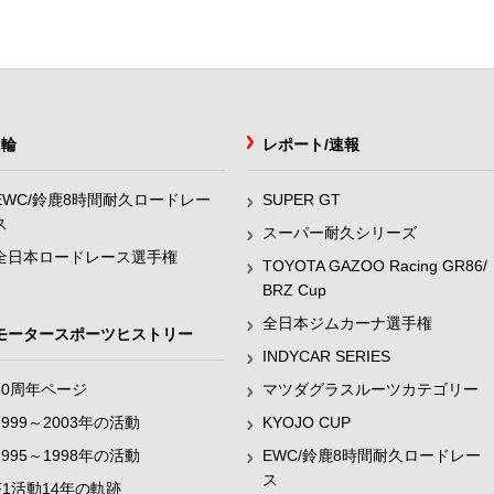
2輪
レポート/速報
EWC/鈴鹿8時間耐久ロードレー
SUPER GT
ス
スーパー耐久シリーズ
全日本ロードレース選手権
TOYOTA GAZOO Racing GR86/
BRZ Cup
全日本ジムカーナ選手権
モータースポーツヒストリー
INDYCAR SERIES
60周年ページ
マツダグラスルーツカテゴリー
1999～2003年の活動
KYOJO CUP
1995～1998年の活動
EWC/鈴鹿8時間耐久ロードレー
ス
F1活動14年の軌跡