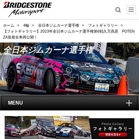
ホーム
>
4輪
>
全日本ジムカーナ選手権
>
フォトギャラリー
>
【フォトギャラリー】2023年全日本ジムカーナ選手権第6戦久万高原 POTEN
ZA装着全車両公開！
全日本ジムカーナ選手権
MENU
トップ
全日本ジムカーナ選手権
とは?