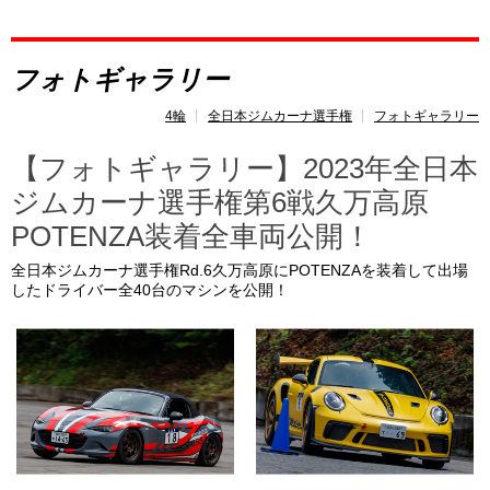
レポート
フォトギャラリー
速報
4輪
全日本ジムカーナ選手権
フォトギャラリー
レース開催
スケジュール
【フォトギャラリー】2023年全日本
ジムカーナ選手権第6戦久万高原
ポイント
ランキング
POTENZA装着全車両公開！
トピックス
全日本ジムカーナ選手権Rd.6久万高原にPOTENZAを装着して出場
したドライバー全40台のマシンを公開！