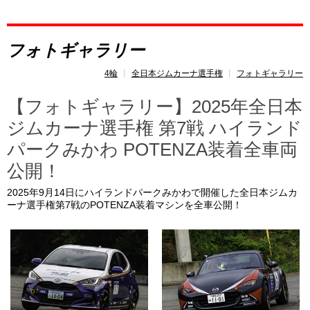
レポート
フォトギャラリー
速報
4輪
全日本ジムカーナ選手権
フォトギャラリー
レース開催
スケジュール
【フォトギャラリー】2025年全日本
ジムカーナ選手権 第7戦 ハイランド
ポイント
ランキング
パークみかわ POTENZA装着全車両
トピックス
公開！
2025年9月14日にハイランドパークみかわで開催した全日本ジムカ
ーナ選手権第7戦のPOTENZA装着マシンを全車公開！