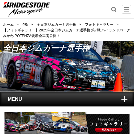
ホーム
>
4輪
>
全日本ジムカーナ選手権
>
フォトギャラリー
>
【フォトギャラリー】2025年全日本ジムカーナ選手権 第7戦 ハイランドパーク
みかわ POTENZA装着全車両公開！
全日本ジムカーナ選手権
MENU
トップ
全日本ジムカーナ選手権
とは?