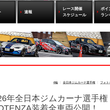
レース開催
ポイ
ト
速報
スケジュール
ラン
4輪
全日本ジムカーナ選手権
フォト
26年全日本ジムカーナ選手権 
OTENZA装着全車両公開！