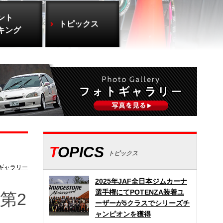
ント
トピックス
キング
TOPICS
トピックス
ギャラリー
2025年JAF全日本ジムカーナ
選手権にてPOTENZA装着ユ
第2
ーザーが5クラスでシリーズチ
ャンピオンを獲得