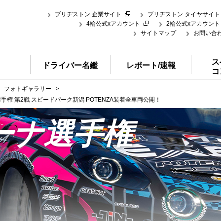
ブリヂストン 企業サイト
ブリヂストン タイヤサイト
4輪公式xアカウント
2輪公式xアカウント
サイトマップ
お問い合
ス
ドライバー名鑑
レポート/速報
コ
フォトギャラリー
>
権 第2戦 スピードパーク新潟 POTENZA装着全車両公開！
ーナ選手権