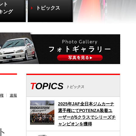
ント
トピックス
キング
TOPICS
トピックス
権
速報
2025年JAF全日本ジムカーナ
選手権にてPOTENZA装着ユ
ーザーが5クラスでシリーズチ
ャンピオンを獲得
ト