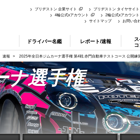
ブリヂストン 企業サイト
ブリヂストン タイヤサイト
4輪公式xアカウント
2輪公式xアカウント
サイトマップ
お問い合
ス
ドライバー名鑑
レポート/速報
コ
速報
>
2025年全日本ジムカーナ選手権 第4戦 赤門自動車テストコース 公開練
ーナ選手権