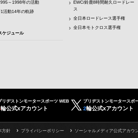
1995～1998年の活動
EWC/鈴鹿8時間耐久ロードレー
ス
F1活動14年の軌跡
全日本ロードレース選手権
全日本モトクロス選手権
スケジュール
ブリヂストンモータースポーツ WEB
ブリヂストンモータースポー
4
輪公式xアカウント
2
輪公式xアカウント
本方針
プライバシーポリシー
ソーシャルメディア公式アカウ