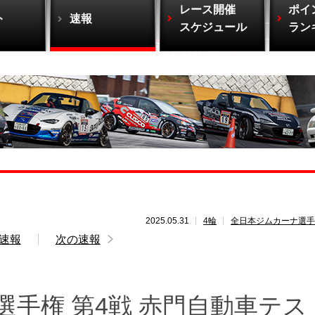
レース開催
ポイ
ト
速報
スケジュール
ラン
2025.05.31
4輪
全日本ジムカーナ選手
速報
次の速報
選手権 第4戦 赤門自動車テス