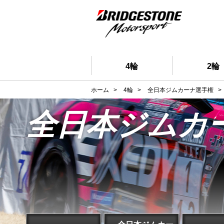
4輪
2輪
ホーム
>
4輪
>
全日本ジムカーナ選手権
>
全日本ジムカ