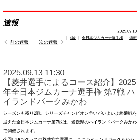
レポート
速報
速報
2025.09.13
4輪
全日本ジムカーナ選手権
速報
レース開催
スケジュール
前の速報
次の速報
ポイント
ランキング
2025.09.13 11:30
トピックス
【菱井選手によるコース紹介】2025
年全日本ジムカーナ選手権 第7戦 ハ
イランドパークみかわ
シーズンも残り2戦。シリーズチャンピオン争いがいよいよ終盤戦を
迎えた全日本ジムカーナ第7戦は、愛媛県のハイランドパークみかわ
で開催されます。
今回はBC3クラスの菱井将文選手に、ここハイランドパークみかわ