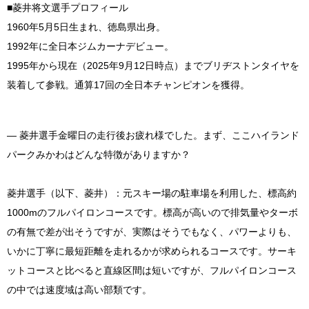
■菱井将文選手プロフィール
1960年5月5日生まれ、徳島県出身。
1992年に全日本ジムカーナデビュー。
1995年から現在（2025年9月12日時点）までブリヂストンタイヤを
装着して参戦。通算17回の全日本チャンピオンを獲得。
― 菱井選手金曜日の走行後お疲れ様でした。まず、ここハイランド
パークみかわはどんな特徴がありますか？
菱井選手（以下、菱井）：
元スキー場の駐車場を利用した、標高約
1000mのフルパイロンコースです。
標高が高いので排気量やターボ
の有無で差が出そうですが、実際はそうでもなく、
パワーよりも、
いかに丁寧に最短距離を走れるかが求められるコースです。
サーキ
ットコースと比べると直線区間は短いですが、フルパイロンコース
の中では速度域は高い部類です。