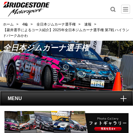
ホーム
>
4輪
>
全日本ジムカーナ選手権
>
速報
>
【菱井選手によるコース紹介】2025年全日本ジムカーナ選手権 第7戦 ハイラン
ドパークみかわ
全日本ジムカーナ選手権
MENU
トップ
全日本ジムカーナ選手権
とは?