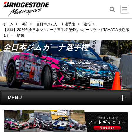
ホーム
>
4輪
>
全日本ジムカーナ選手権
>
速報
>
【速報】2026年全日本ジムカーナ選手権 第4戦 スポーツランドTAMADA 決勝第
１ヒート結果
全日本ジムカーナ選手権
MENU
トップ
全日本ジムカーナ選手権
とは?