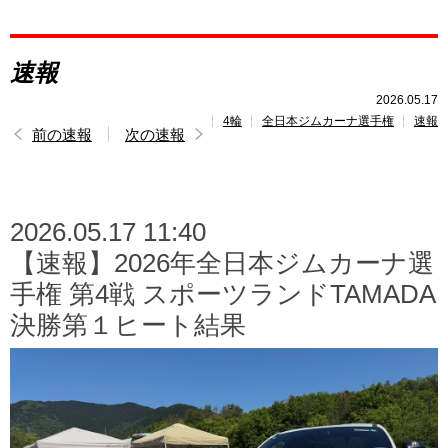
レポート
速報
速報
2026.05.17
4輪
全日本ジムカーナ選手権
速報
レース開催
スケジュール
前の速報
次の速報
ポイント
ランキング
2026.05.17 11:40
トピックス
【速報】2026年全日本ジムカーナ選
手権 第4戦 スポーツランドTAMADA
決勝第１ヒート結果