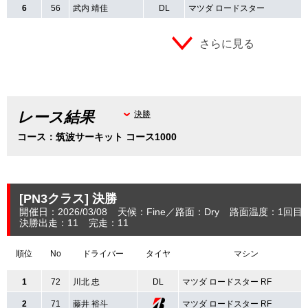
6
56
武内 靖佳
DL
マツダ ロードスター
さらに見る
レース結果
決勝
コース：筑波サーキット コース1000
[PN3クラス]
決勝
開催日：2026/03/08
天候：Fine
路面：Dry
路面温度：1回目：
決勝出走：11
完走：11
順位
No
ドライバー
タイヤ
マシン
1
72
川北 忠
DL
マツダ ロードスター RF
2
71
藤井 裕斗
マツダ ロードスター RF