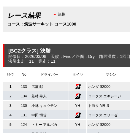
レース結果
決勝
コース：筑波サーキット コース1000
[BC2クラス]
決勝
開催日：2026/03/08
天候：Fine
路面：Dry
路面温度：1回目：
決勝出走：11
完走：11
順位
No
ドライバー
タイヤ
マシン
1
133
広瀬 献
ホンダ S2000
2
134
若林 拳人
ロータス エキシージ
3
130
小林 キュウテン
YH
トヨタ MR-S
4
131
中田 博信
ロータス エリーゼ
5
124
トミー アルパカ
YH
ホンダ S2000