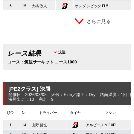
5
15
大橋 政人
ホンダ シビック FL5
さらに見る
レース結果
決勝
コース：筑波サーキット コース1000
[PE2クラス]
決勝
開催日：2026/03/08
天候：Fine
路面：Dry
路面温度：1回目：
決勝出走：10
完走：9
順位
No
ドライバー
タイヤ
マシン
1
14
山野 哲也
アルピーヌ A110R