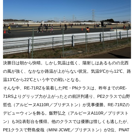
決勝日は朝から快晴。しかし気温は低く、陽射しはあるものの北西
の風が強く、なかなか路温が上がらない状況。気温9℃から12℃、路
温13℃から22℃という中での戦いとなる。
そんな中、RE-71RZを装着したPE・PNクラスは、昨年までのRE-
71RSよりグリップ力が上がったとの前評判通り、PE2クラスで山野
哲也（アルピーヌA110R／ブリヂストン）が見事優勝。RE-71RZの
デビューウィンを飾る。飯野弘之（アルピーヌA110R／ブリヂスト
ン）も3位表彰台を獲得。他のクラスでは優勝は惜しくも逃したが、
PE1クラスで野島俊哉（MINI JCWE／ブリヂストン）が2位、PNAT