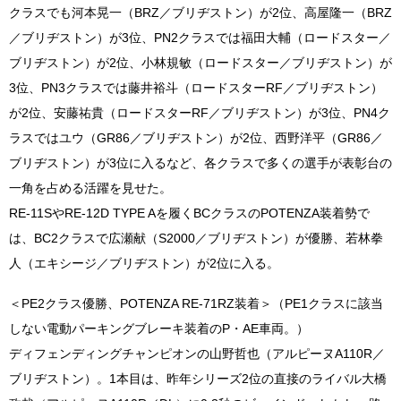
クラスでも河本晃一（BRZ／ブリヂストン）が2位、高屋隆一（BRZ
／ブリヂストン）が3位、PN2クラスでは福田大輔（ロードスター／
ブリヂストン）が2位、小林規敏（ロードスター／ブリヂストン）が
3位、PN3クラスでは藤井裕斗（ロードスターRF／ブリヂストン）
が2位、安藤祐貴（ロードスターRF／ブリヂストン）が3位、PN4ク
ラスではユウ（GR86／ブリヂストン）が2位、西野洋平（GR86／
ブリヂストン）が3位に入るなど、各クラスで多くの選手が表彰台の
一角を占める活躍を見せた。
RE-11SやRE-12D TYPE Aを履くBCクラスのPOTENZA装着勢で
は、BC2クラスで広瀬献（S2000／ブリヂストン）が優勝、若林拳
人（エキシージ／ブリヂストン）が2位に入る。
＜PE2クラス優勝、POTENZA RE-71RZ装着＞（PE1クラスに該当
しない電動パーキングブレーキ装着のP・AE車両。）
ディフェンディングチャンピオンの山野哲也（アルピーヌA110R／
ブリヂストン）。1本目は、昨年シリーズ2位の直接のライバル大橋