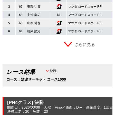
3
67
安藤 祐貴
マツダ ロードスター RF
4
68
安仲 慶祐
DL
マツダ ロードスター RF
5
65
山本 哲也
マツダ ロードスター RF
6
64
徳武 銀河
マツダ ロードスター RF
さらに見る
レース結果
決勝
コース：筑波サーキット コース1000
[PN4クラス]
決勝
開催日：2026/03/08
天候：Fine
路面：Dry
路面温度：1回目：
決勝出走：20
完走：20