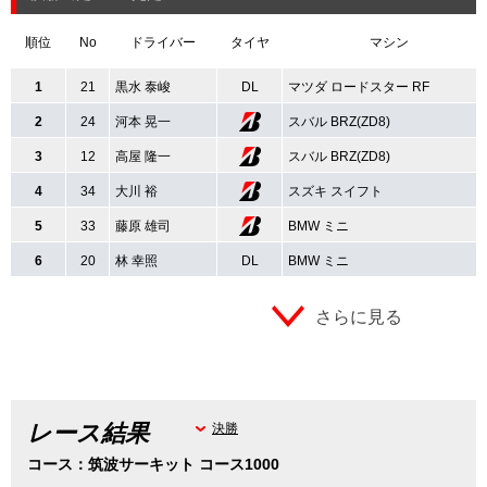
順位
No
ドライバー
タイヤ
マシン
1
21
黒水 泰峻
DL
マツダ ロードスター RF
2
24
河本 晃一
スバル BRZ(ZD8)
3
12
高屋 隆一
スバル BRZ(ZD8)
4
34
大川 裕
スズキ スイフト
5
33
藤原 雄司
BMW ミニ
6
20
林 幸照
DL
BMW ミニ
さらに見る
レース結果
決勝
コース：筑波サーキット コース1000