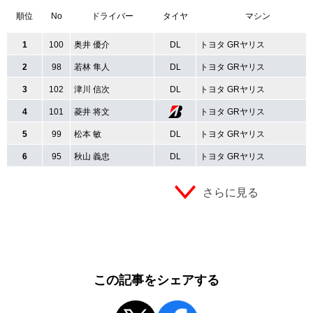
順位
No
ドライバー
タイヤ
マシン
1
100
奥井 優介
DL
トヨタ GRヤリス
2
98
若林 隼人
DL
トヨタ GRヤリス
3
102
津川 信次
DL
トヨタ GRヤリス
4
101
菱井 将文
トヨタ GRヤリス
5
99
松本 敏
DL
トヨタ GRヤリス
6
95
秋山 義忠
DL
トヨタ GRヤリス
さらに見る
この記事をシェアする