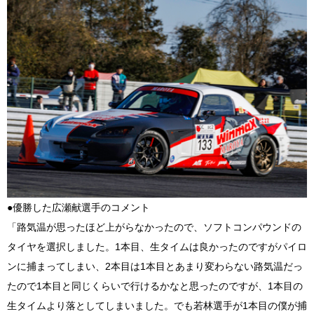
●優勝した広瀬献選手のコメント
「路気温が思ったほど上がらなかったので、ソフトコンパウンドの
タイヤを選択しました。1本目、生タイムは良かったのですがパイロ
ンに捕まってしまい、2本目は1本目とあまり変わらない路気温だっ
たので1本目と同じくらいで行けるかなと思ったのですが、1本目の
生タイムより落としてしまいました。でも若林選手が1本目の僕が捕