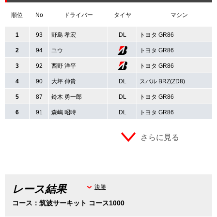
順位
No
ドライバー
タイヤ
マシン
1
93
野島 孝宏
DL
トヨタ GR86
2
94
ユウ
トヨタ GR86
3
92
西野 洋平
トヨタ GR86
4
90
大坪 伸貴
DL
スバル BRZ(ZD8)
5
87
鈴木 勇一郎
DL
トヨタ GR86
6
91
森嶋 昭時
DL
トヨタ GR86
さらに見る
レース結果
決勝
コース：筑波サーキット コース1000