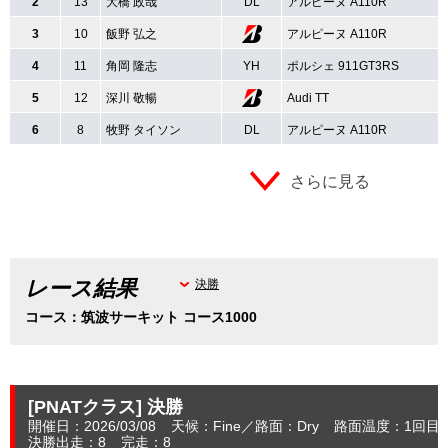
2
13
大橋 政哉
DL
アルピーヌ A110R
3
10
飯野 弘之
アルピーヌ A110R
4
11
角岡 隆志
YH
ポルシェ 911GT3RS
5
12
深川 敬暢
Audi TT
6
8
牧野 タイソン
DL
アルピーヌ A110R
さらに見る
レース結果
決勝
コース：筑波サーキット コース1000
[PNATクラス]
決勝
開催日：2026/03/08
天候：Fine
路面：Dry
路面温度：1回目：
決勝出走：8
完走：8