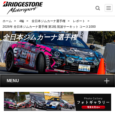
ホーム
>
4輪
>
全日本ジムカーナ選手権
>
レポート
>
2026年 全日本ジムカーナ選手権 第1戦 筑波サーキット コース1000
全日本ジムカーナ選手権
MENU
トップ
全日本ジムカーナ選手権
とは?