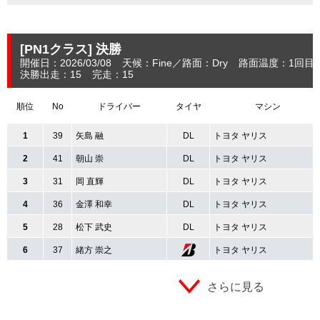
[PN1クラス]
決勝
開催日：2026/03/08
天候：Fine
路面：Dry
路面温度：1回目：
決勝出走：15
完走：15
順位
No
ドライバー
タイヤ
マシン
1
39
矢島 融
DL
トヨタ ヤリス
2
41
朝山 崇
DL
トヨタ ヤリス
3
31
岡 直輝
DL
トヨタ ヤリス
4
36
金澤 和幸
DL
トヨタ ヤリス
5
28
松下 武史
DL
トヨタ ヤリス
6
37
緒方 崇之
トヨタ ヤリス
さらに見る