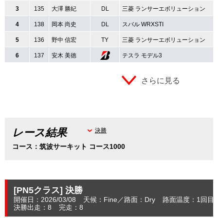
3
135
大澤 勝紀
DL
三菱 ランサーエボリューション
4
138
岡本 尚史
DL
スバル WRXSTI
5
136
野中 信宏
TY
三菱 ランサーエボリューション
6
137
安木 美徳
テスラ モデル3
さらに見る
レース結果
決勝
コース：筑波サーキット コース1000
[PN5クラス]
決勝
開催日：2026/03/08
天候：Fine
路面：Dry
路面温度：1回目：
決勝出走：8
完走：8