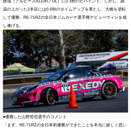
政哉（アルピーヌA110R／DL）に0.3秒のビハインド。しかし、路
温の上がった2本目には0.6秒のタイムアップを果たし、大橋を逆転
して優勝。RE-71RZの全日本ジムカーナ選手権デビューウィンを成
し遂げる。
●優勝した山野哲也選手のコメント
「まず、RE-71RZの全日本初優勝ができたことを本当に嬉しく思い