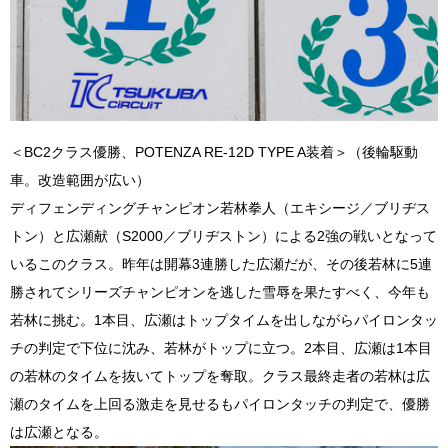
＜BC2クラス優勝、POTENZA RE-12D TYPE A装着＞（後輪駆動
車。改造範囲が広い）
ディフェンディングチャンピオン若林拳人（エキシージ／ブリヂス
トン）と広瀬献（S2000／ブリヂストン）による2強の戦いとなって
いるこのクラス。昨年は開幕3連勝した広瀬だが、その後若林に5連
勝されてシリーズチャンピオンを逃した雪辱を果たすべく、今年も
若林に挑む。1本目、広瀬はトップタイムを出しながらパイロンタッ
チの判定で下位に沈み、若林がトップに立つ。2本目、広瀬は1本目
の若林のタイムを抜いてトップを奪取。クラス最終走者の若林は広
瀬のタイムを上回る激走を見せるもパイロンタッチの判定で、優勝
は広瀬となる。