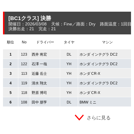
[BC1クラス]
決勝
開催日：2026/03/08
天候：Fine
路面：Dry
路面温度：1回目：
決勝出走：21
完走：21
順位
No
ドライバー
タイヤ
マシン
1
123
西井 将宏
DL
ホンダ インテグラ DC2
2
122
石澤 一哉
YH
ホンダ インテグラ DC2
3
113
近藤 岳士
YH
ホンダ CR-X
4
119
清水 翔太
YH
ホンダ インテグラ DC2
5
118
野原 博司
YH
ホンダ CR-X
6
108
田中 朋亨
DL
BMW ミニ
さらに見る