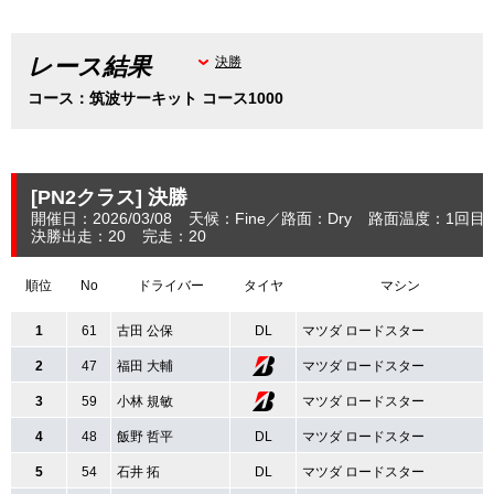
レース結果
決勝
コース：筑波サーキット コース1000
[PN2クラス]
決勝
開催日：2026/03/08
天候：Fine
路面：Dry
路面温度：1回目：
決勝出走：20
完走：20
順位
No
ドライバー
タイヤ
マシン
1
61
古田 公保
DL
マツダ ロードスター
2
47
福田 大輔
マツダ ロードスター
3
59
小林 規敏
マツダ ロードスター
4
48
飯野 哲平
DL
マツダ ロードスター
5
54
石井 拓
DL
マツダ ロードスター