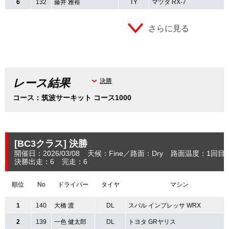
6
132
藤井 雅裕
TY
マツダ RX-7
さらに見る
レース結果
決勝
コース：筑波サーキット コース1000
[BC3クラス]
決勝
開催日：2026/03/08
天候：Fine
路面：Dry
路面温度：1回目：
決勝出走：6
完走：6
順位
No
ドライバー
タイヤ
マシン
1
140
大橋 渡
DL
スバル インプレッサ WRX
2
139
一色 健太郎
DL
トヨタ GRヤリス