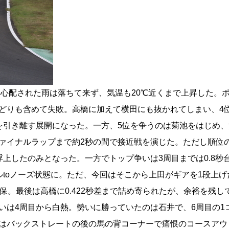
。心配された雨は落ちて来ず、気温も20℃近くまで上昇した。
どりも含めて失敗。高橋に加えて横田にも抜かれてしまい、4
を引き離す展開になった。一方、5位を争うのは菊池をはじめ
ァイナルラップまで約2秒の間で接近戦を演じた。ただし順位
上したのみとなった。一方でトップ争いは3周目までは0.8秒
テールtoノーズ状態に。ただ、今回はそこから上田がギアを1段上
保。最後は高橋に0.422秒差まで詰め寄られたが、余裕を残し
いは4周目から白熱。勢いに勝っていたのは石井で、6周目の1
井はバックストレートの後の馬の背コーナーで痛恨のコースアウ