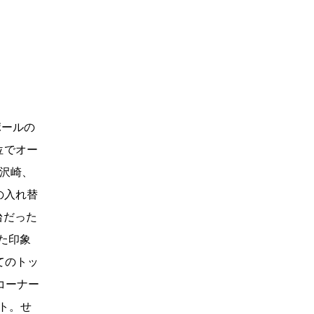
ポールの
位でオー
、沢崎、
の入れ替
台だった
げた印象
てのトッ
コーナー
ト。せ