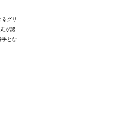
よるグリ
出走が認
番手とな