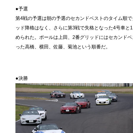
●予選
第4戦の予選は朝の予選のセカンドベストのタイム順で
ッド降格はなく、さらに第3戦で失格となった4号車と
められた。ポールは上田、2番グリッドにはセカンドベ
った高橋、横田、佐藤、菊池という順番だ。
●決勝