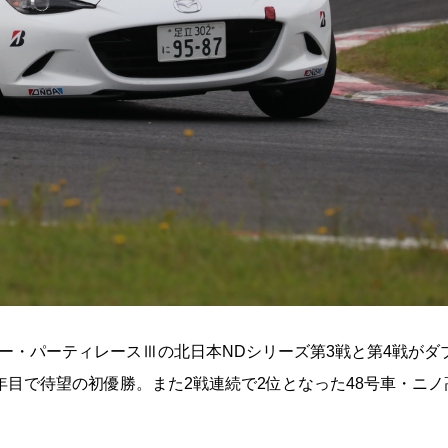
ター・パーティレースⅢの北日本NDシリーズ第3戦と第4戦がダ
年目で待望の初優勝。また2戦連続で2位となった48号車・ニノ