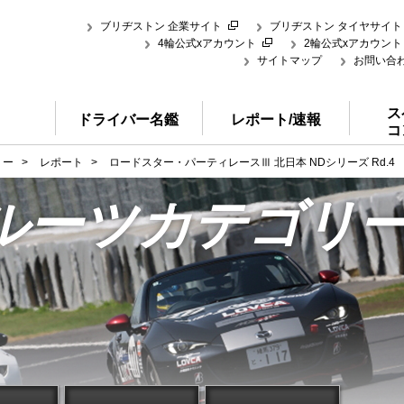
ブリヂストン 企業サイト
ブリヂストン タイヤサイト
4輪公式xアカウント
2輪公式xアカウント
サイトマップ
お問い合
ス
ドライバー名鑑
レポート/速報
コ
リー
>
レポート
>
ロードスター・パーティレースⅢ 北日本 NDシリーズ Rd.4
ルーツカテゴリ