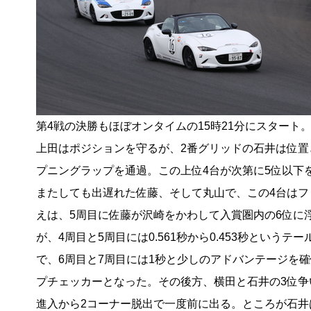
第4戦の決勝もほぼオンタイムの15時21分にスタート
上田はポジションを守るが、2番グリッドの石井は位置
プニングラップを通過。この上位4台が次第に5位以下
またしても出遅れた佐藤、そして丸山で、この4台はフ
えは、5周目に佐藤が沢崎をかわして入賞圏内の6位に浮
が、4周目と5周目には0.561秒から0.453秒という
で、6周目と7周目には1秒と少しのアドバンテージを確
プチェッカーとなった。その後方、横田と石井の3位争
進入から2コーナー脱出で一度前に出る。ところが石