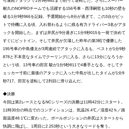
ら連続アタックで1分9秒682まで削って逆転した。さらにスーパー
耐久のNOPROチームでも活躍する156号車・西澤嗣哲も10秒の壁を
破る1分9秒966を記録。予選開始から8分が過ぎて、この3台がピッ
トで待機に入る頃、入れ替わるように残る有力ドライバー3名がアタ
ックを開始した。まずは井尻が9分過ぎに1分9秒015を一発で決めて
すぐにピットイン。そして井尻が欠場した昨年の第3戦で優勝した
195号車の中島優太が3周連続でアタックに入るも、ベストが1分9秒
878と不本意なタイムでクーリングに入る。さらに13分になろうか
という頃、13号車の田宮 駿が1分9秒811で4番手となる。そしてチ
ェッカー寸前に最後のアタックに入った中島が出したタイムが1分9
秒717。田宮を逆転して2列目に滑り込んだ。
◆決勝
今回は第2レースとなるNCシリーズの決勝は11時42分にスタート。
11時30分の時点でのコンディションは、気温26.4℃／湿度42％／路
面温度48.1℃に変わった。ポールポジションの井尻はスタートから
快調に飛ばし、1周目に2.253秒という大きなリードを奪う。