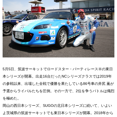
5月5日、筑波サーキットでロードスター・パーティレースⅢの東日
本シリーズが開幕。出走16台だったNCシリーズクラスでは2019年
の参戦以来、出場した全戦で優勝を果たしている86号車の井尻 薫が
予選からライバルたちを圧倒。その一方で、2位を争うバトルは熾烈
を極めた。
岡山の西日本シリーズ、SUGOの北日本シリーズに続いて、いよい
よ茨城県の筑波サーキットでも東日本シリーズが開幕。2018年から