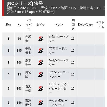
[NCシリーズ]
決勝
開催日：2023/05/05
天候：Fine
路面：Dry
決勝出走：16
完
(2.045
km
x 15laps = 30.675
km
)
ドラ
周
ベスト
順位
No
イバ
タイヤ
マシン
回
Delay(Lap)
イム
ー
数
井尻
e-Jan ロードス
1
86
15
薫
ター
中島
TCR ロードス
2
195
15
優太
ター
森本
Moty'sロードス
3
168
15
進一
ター
田宮
TCR-Ft-Tpロー
4
13
15
駿
ドスター
ELEVレーシン
石浜
5
163
グロードスタ
15
一樹
ー
西澤
テックMSロー
6
156
15
嗣哲
ドスターCE