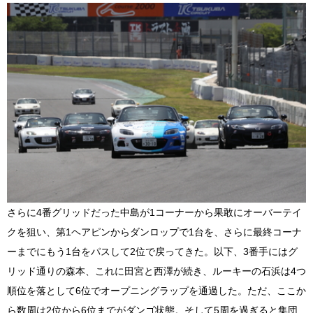
さらに4番グリッドだった中島が1コーナーから果敢にオーバーテイ
クを狙い、第1ヘアピンからダンロップで1台を、さらに最終コーナ
ーまでにもう1台をパスして2位で戻ってきた。以下、3番手にはグ
リッド通りの森本、これに田宮と西澤が続き、ルーキーの石浜は4つ
順位を落として6位でオープニングラップを通過した。ただ、ここか
ら数周は2位から6位までがダンゴ状態。そして5周を過ぎると集団