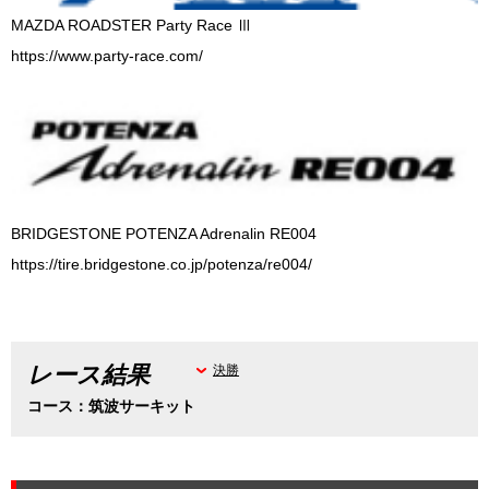
MAZDA ROADSTER Party Race Ⅲ
https://www.party-race.com/
BRIDGESTONE POTENZA Adrenalin RE004
https://tire.bridgestone.co.jp/potenza/re004/
レース結果
決勝
コース：筑波サーキット