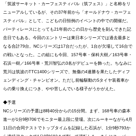
「筑波サーキット・カーフェスティバル（筑フェス）」と名称をリ
ニューアルしているが、その37年前から「オールドナウ・カーフェ
スティバル」として、こどもの日恒例のイベントの中での開催だ。
パーティレースにとっても21年前のこの日から歴史を刻んできた記
念日でもある。今回のエントリーは東日本シリーズでは過去最多と
なる合計79台。NCシリーズは17台だったが、1台が欠場して16台で
の戦いとなった。この組にも今回、157号車・保科大樹／163号車・
石浜一樹／166号車・荒川智弘の3名がデビューを飾った。ちなみに
荒川は筑波のTTC1400シリーズで、無傷の4連勝を果たしたディフ
ェンディング・チャンピオン。ただし前輪駆動のSタイヤ装着車か
らの乗り換えにつき、やや苦しんでいる様子がうかがえた。
◆予選
NCシリーズの予選は8時40分からの15分間。まず、168号車の森本
進一が1分9秒706でモニター最上段に登場。次にルーキーながら4月
11日の合同テストでトップタイムを記録した石浜が、1分9秒793か