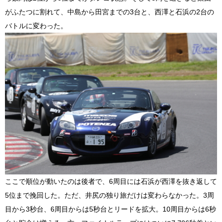
がふたつに割れて、中島から田宮までの3台と、西澤と石浜の2台の
バトルに変わった。
ここで順位が動いたのは後者で、6周目には石浜が西澤を抜き返して
5位まで挽回した。ただ、井尻の独り旅だけは変わらなかった。3周
目から3秒台、6周目からは5秒台とリードを拡大。10周目からは6秒