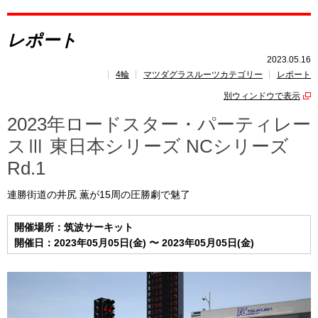
レポート
レポート
レース開催
スケジュール
2023.05.16
4輪
マツダグラスルーツカテゴリー
レポート
トピックス
別ウィンドウで表示
2023年ロードスター・パーティレー
スⅢ 東日本シリーズ NCシリーズ
Rd.1
連勝街道の井尻 薫が15周の圧勝劇で魅了
開催場所：筑波サーキット
開催日：2023年05月05日(金) 〜 2023年05月05日(金)